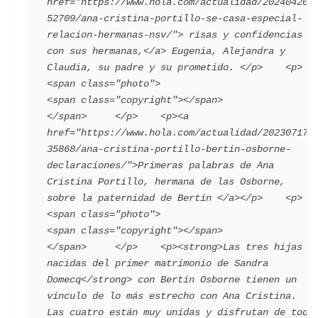
href="https://www.hola.com/actualidad/202404202
52709/ana-cristina-portillo-se-casa-especial-
relacion-hermanas-nsv/"> risas y confidencias 
con sus hermanas,</a> Eugenia, Alejandra y 
Claudia, su padre y su prometido. </p>    <p>       
<span class="photo">                        
<span class="copyright"></span>                                 
</span>     </p>    <p><a 
href="https://www.hola.com/actualidad/202307172
35868/ana-cristina-portillo-bertin-osborne-
declaraciones/">Primeras palabras de Ana 
Cristina Portillo, hermana de las Osborne, 
sobre la paternidad de Bertín </a></p>    <p>       
<span class="photo">                        
<span class="copyright"></span>                                 
</span>     </p>    <p><strong>Las tres hijas 
nacidas del primer matrimonio de Sandra 
Domecq</strong> con Bertín Osborne tienen un 
vínculo de lo más estrecho con Ana Cristina. 
Las cuatro están muy unidas y disfrutan de todo 