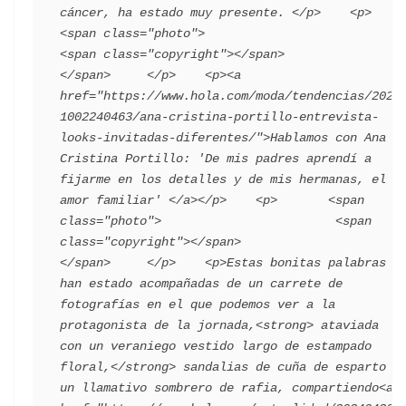
cáncer, ha estado muy presente. </p>    <p>         
<span class="photo">                        
<span class="copyright"></span>                                 
</span>     </p>    <p><a 
href="https://www.hola.com/moda/tendencias/2023
1002240463/ana-cristina-portillo-entrevista-
looks-invitadas-diferentes/">Hablamos con Ana 
Cristina Portillo: 'De mis padres aprendí a 
fijarme en los detalles y de mis hermanas, el 
amor familiar' </a></p>    <p>       <span 
class="photo">                        <span 
class="copyright"></span>                                 
</span>     </p>    <p>Estas bonitas palabras 
han estado acompañadas de un carrete de 
fotografías en el que podemos ver a la 
protagonista de la jornada,<strong> ataviada 
con un veraniego vestido largo de estampado 
floral,</strong> sandalias de cuña de esparto y 
un llamativo sombrero de rafia, compartiendo<a 