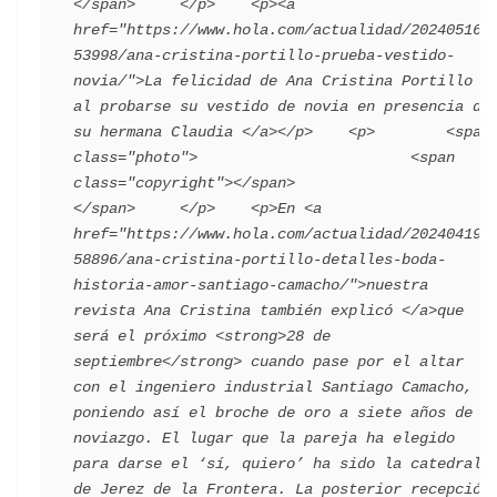
</span>     </p>    <p><a 
href="https://www.hola.com/actualidad/202405162
53998/ana-cristina-portillo-prueba-vestido-
novia/">La felicidad de Ana Cristina Portillo 
al probarse su vestido de novia en presencia de 
su hermana Claudia </a></p>    <p>        <span 
class="photo">                        <span 
class="copyright"></span>                                 
</span>     </p>    <p>En <a 
href="https://www.hola.com/actualidad/202404193
58896/ana-cristina-portillo-detalles-boda-
historia-amor-santiago-camacho/">nuestra 
revista Ana Cristina también explicó </a>que 
será el próximo <strong>28 de 
septiembre</strong> cuando pase por el altar 
con el ingeniero industrial Santiago Camacho, 
poniendo así el broche de oro a siete años de 
noviazgo. El lugar que la pareja ha elegido 
para darse el ‘sí, quiero’ ha sido la catedral 
de Jerez de la Frontera. La posterior recepción 