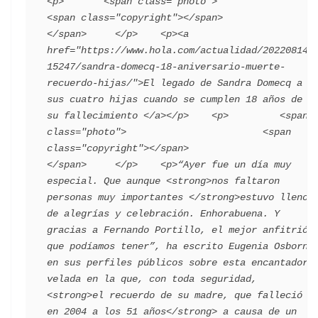
<p>       <span class="photo">                        
<span class="copyright"></span>                                 
</span>     </p>    <p><a 
href="https://www.hola.com/actualidad/202208142
15247/sandra-domecq-18-aniversario-muerte-
recuerdo-hijas/">El legado de Sandra Domecq a 
sus cuatro hijas cuando se cumplen 18 años de 
su fallecimiento </a></p>    <p>         <span 
class="photo">                        <span 
class="copyright"></span>                                 
</span>     </p>    <p>“Ayer fue un día muy 
especial. Que aunque <strong>nos faltaron 
personas muy importantes </strong>estuvo lleno 
de alegrías y celebración. Enhorabuena. Y 
gracias a Fernando Portillo, el mejor anfitrión 
que podíamos tener”, ha escrito Eugenia Osborne 
en sus perfiles públicos sobre esta encantadora 
velada en la que, con toda seguridad, 
<strong>el recuerdo de su madre, que falleció 
en 2004 a los 51 años</strong> a causa de un 