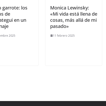
o garrote: los
​Monica Lewinsky:
os de
«Mi vida está llena de
ategui en un
cosas, más allá de mi
naje
pasado»
iembre 2025
11 febrero 2025