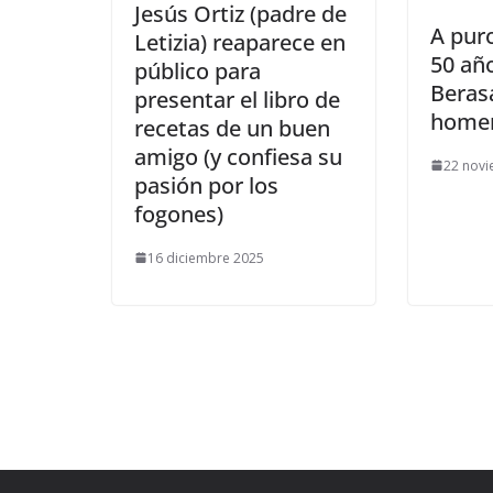
​Jesús Ortiz (padre de
​A pur
Letizia) reaparece en
50 añ
público para
Beras
presentar el libro de
home
recetas de un buen
amigo (y confiesa su
22 nov
pasión por los
fogones)
16 diciembre 2025