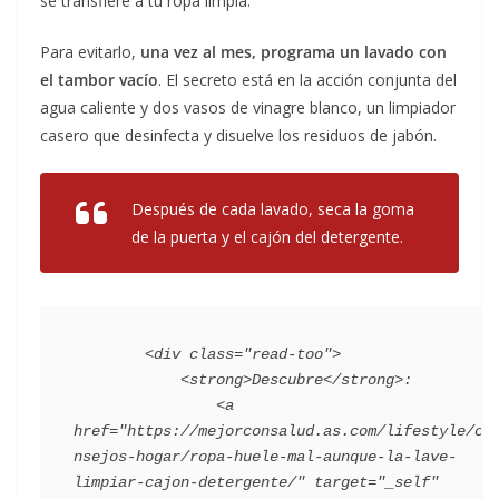
se transfiere a tu ropa limpia.
Para evitarlo,
una vez al mes, programa un lavado con
el tambor vacío
. El secreto está en la acción conjunta del
agua caliente y dos vasos de vinagre blanco, un limpiador
casero que desinfecta y disuelve los residuos de jabón.
Después de cada lavado, seca la goma
de la puerta y el cajón del detergente.
        <div class="read-too">

            <strong>Descubre</strong>:

                <a 
href="https://mejorconsalud.as.com/lifestyle/co
nsejos-hogar/ropa-huele-mal-aunque-la-lave-
limpiar-cajon-detergente/" target="_self" 