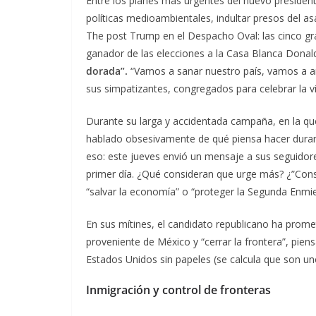
Entre los planes más urgentes del nuevo presidente
políticas medioambientales, indultar presos del asa
The post Trump en el Despacho Oval: las cinco gr
ganador de las elecciones a la Casa Blanca Donal
dorada”.
“Vamos a sanar nuestro país, vamos a arre
sus simpatizantes, congregados para celebrar la v
Durante su larga y accidentada campaña, en la q
hablado obsesivamente de qué piensa hacer dura
eso: este jueves envió un mensaje a sus seguidore
primer día. ¿Qué consideran que urge más? ¿”Const
“salvar la economía” o “proteger la Segunda Enmi
En sus mítines, el candidato republicano ha prom
proveniente de México y “cerrar la frontera”, pien
Estados Unidos sin papeles (se calcula que son un
Inmigración y control de fronteras