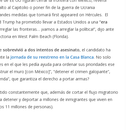
 de EE UU figuran cerrar la frontera con México, revertir
lto al Capitolio o poner fin de la guerra de Ucrania
andes medidas que tomará first appeared on Hércules. El
d Trump ha prometido llevar a Estados Unidos a una
“era
glar las fronteras… ¡vamos a arreglar la política!”, dijo ante
ictoria en West Palm Beach (Florida).
ue
sobrevivió a dos intentos de asesinato
, el candidato ha
nte la
jornada de su reestreno en la Casa Blanca
. No solo
s en el que les pedía ayuda para ordenar sus prioridades ese
ruir el muro [con México]”, “detener el crimen galopante”,
enda”, que garantiza el derecho a portar armas?
etido constantemente que, además de cortar el flujo migratorio
sa detener y deportar a millones de inmigrantes que viven en
os 11 millones de personas).