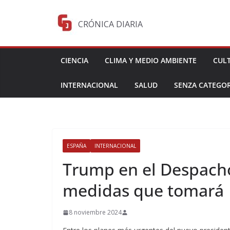
Saltar
al
CRÓNICA DIARIA
contenido
CIENCIA
CLIMA Y MEDIO AMBIENTE
CUL
INTERNACIONAL
SALUD
SENZA CATEGOR
ESPAÑA
INTERNACIONAL
Trump en el Despacho
medidas que tomará
8 noviembre 2024