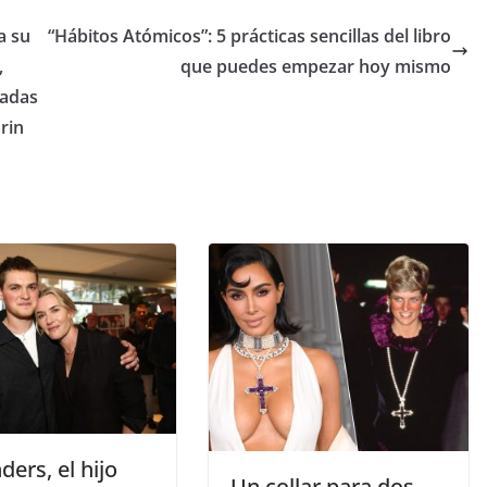
a su
“Hábitos Atómicos”: 5 prácticas sencillas del libro
,
que puedes empezar hoy mismo
padas
arin
nders, el hijo
​Un collar para dos