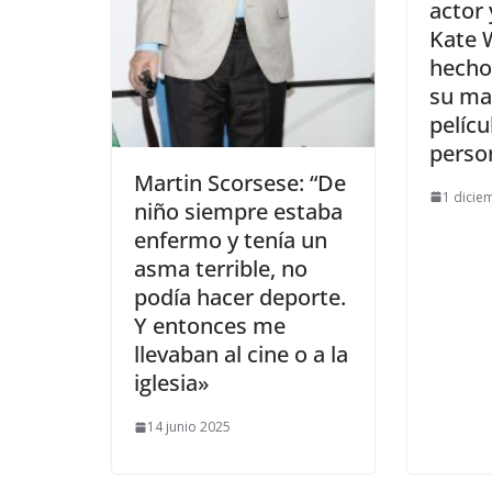
actor 
Kate 
hecho
su ma
pelíc
perso
​Martin Scorsese: “De
1 dicie
niño siempre estaba
enfermo y tenía un
asma terrible, no
podía hacer deporte.
Y entonces me
llevaban al cine o a la
iglesia»
14 junio 2025