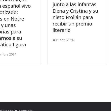
junto a las infantas
a español vivo
Elena y Cristina y su
otizado:
nieto Froilán para
es en Notre
recibir un premio
y unas
literario
ias para
arnos a su
11 abril 2026
ática figura
iembre 2024