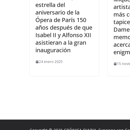
estrella del
artist
aniversario de la
más c
Ópera de París 150
tapic
años después de que
Dame 
Isabel II y Alfonso XII
memor
asistieran a la gran
acerc
inauguración
enigm
24 enero 2025
15 nov