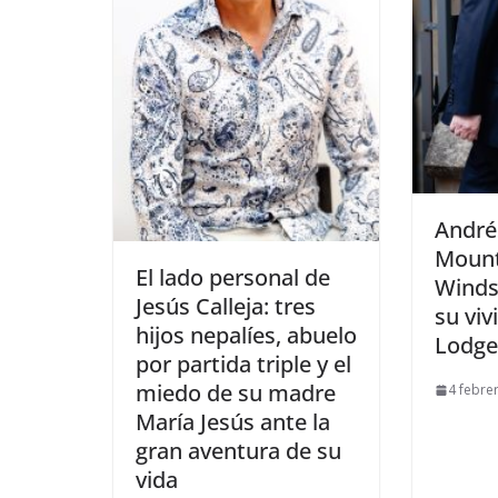
​André
Mount
​El lado personal de
Winds
Jesús Calleja: tres
su viv
hijos nepalíes, abuelo
Lodg
por partida triple y el
miedo de su madre
4 febre
María Jesús ante la
gran aventura de su
vida