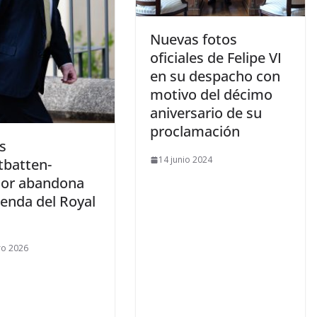
​Nuevas fotos
oficiales de Felipe VI
en su despacho con
motivo del décimo
aniversario de su
proclamación
s
14 junio 2024
batten-
or abandona
ienda del Royal
e
ro 2026