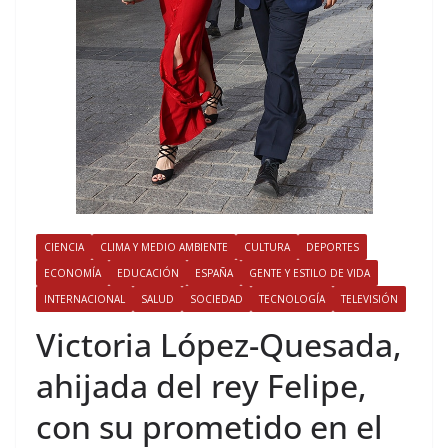
CIENCIA
CLIMA Y MEDIO AMBIENTE
CULTURA
DEPORTES
ECONOMÍA
EDUCACIÓN
ESPAÑA
GENTE Y ESTILO DE VIDA
INTERNACIONAL
SALUD
SOCIEDAD
TECNOLOGÍA
TELEVISIÓN
​Victoria López-Quesada,
ahijada del rey Felipe,
con su prometido en el