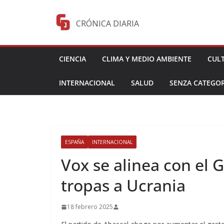
Saltar
al
CRÓNICA DIARIA
contenido
CIENCIA
CLIMA Y MEDIO AMBIENTE
CUL
INTERNACIONAL
SALUD
SENZA CATEGOR
ESPAÑA
INTERNACIONAL
Vox se alinea con el 
tropas a Ucrania
18 febrero 2025