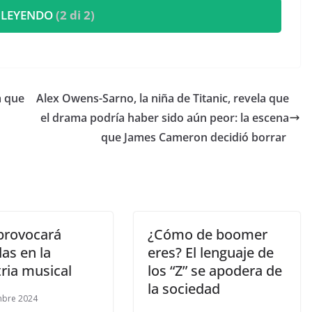
 LEYENDO
(2 di 2)
a que
​Alex Owens-Sarno, la niña de Titanic, revela que
el drama podría haber sido aún peor: la escena
que James Cameron decidió borrar
 provocará
¿Cómo de boomer
as en la
eres? El lenguaje de
ria musical
los “Z” se apodera de
la sociedad
mbre 2024