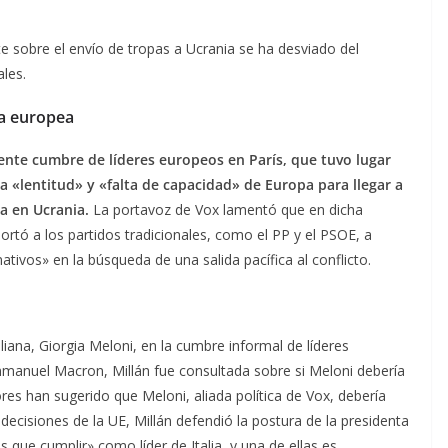
e sobre el envío de tropas a Ucrania se ha desviado del
ales.
ia europea
ciente cumbre de líderes europeos en París, que tuvo lugar
a «lentitud» y «falta de capacidad» de Europa para llegar a
sa en Ucrania.
La portavoz de Vox lamentó que en dicha
ortó a los partidos tradicionales, como el PP y el PSOE, a
tivos» en la búsqueda de una salida pacífica al conflicto.
aliana, Giorgia Meloni, en la cumbre informal de líderes
manuel Macron, Millán fue consultada sobre si Meloni debería
res han sugerido que Meloni, aliada política de Vox, debería
ecisiones de la UE, Millán defendió la postura de la presidenta
s que cumplir» como líder de Italia, y una de ellas es