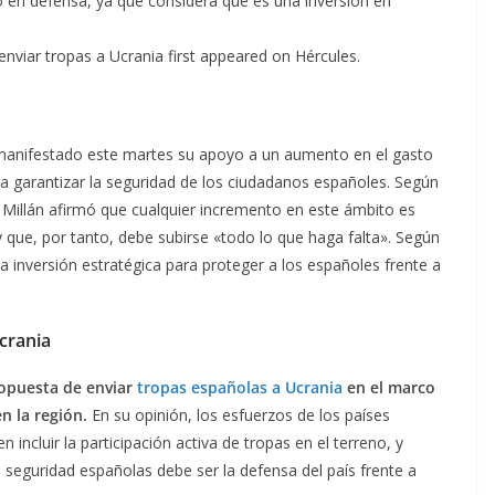
o en defensa, ya que considera que es una inversión en
enviar tropas a Ucrania first appeared on Hércules.
 manifestado este martes su apoyo a un aumento en el gasto
 garantizar la seguridad de los ciudadanos españoles. Según
 Millán afirmó que cualquier incremento en este ámbito es
y que, por tanto, debe subirse «todo lo que haga falta». Según
 inversión estratégica para proteger a los españoles frente a
Ucrania
ropuesta de enviar
tropas españolas a Ucrania
en el marco
n la región.
En su opinión, los esfuerzos de los países
 incluir la participación activa de tropas en el terreno, y
e seguridad españolas debe ser la defensa del país frente a