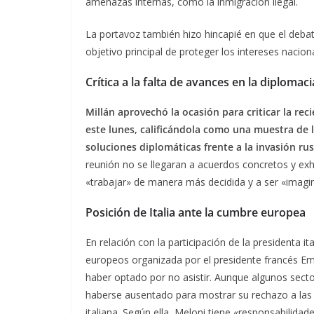
amenazas internas, como la inmigración ilegal.
La portavoz también hizo hincapié en que el debat
objetivo principal de proteger los intereses nacion
Crítica a la falta de avances en la diplomac
Millán aprovechó la ocasión para criticar la re
este lunes, calificándola como una muestra de l
soluciones diplomáticas frente a la invasión ru
reunión no se llegaran a acuerdos concretos y exh
«trabajar» de manera más decidida y a ser «imagina
Posición de Italia ante la cumbre europea
En relación con la participación de la presidenta it
europeos organizada por el presidente francés Em
haber optado por no asistir. Aunque algunos secto
haberse ausentado para mostrar su rechazo a las d
italiana. Según ella, Meloni tiene «responsabilidade