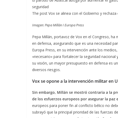
El partido de Abascal aboga por aumentar el gast
seguridad
The post Vox se alinea con el Gobierno y rechaza 
Imagen: Pepa Millán I Europa Press
Pepa Millán, portavoz de Vox en el Congreso, ha
en defensa, asegurando que es una necesidad para
Europa Press, en su intervención ante los medios,
«necesario» para fortalecer la seguridad nacional 
su visión, un mayor presupuesto en defensa es una
diversos riesgos.
Vox se opone a la intervención militar en 
Sin embargo, Millán se mostró contraria a la p
de los esfuerzos europeos por asegurar la paz e
europeos para poner fin al conflicto bélico no deben
subrayó que la principal prioridad de las fuerzas d