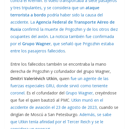
contra el Kremlin
.
El vuelo transportaba a siete pasajeros
y tres tripulantes, y se considera que un
ataque
terrorista a bordo
podría haber sido la causa del
accidente
.
La
Agencia Federal de Transporte Aéreo de
Rusia
confirmó la muerte de Prigozhin y de los otros diez
ocupantes del avión
.
La noticia también fue confirmada
por el
Grupo Wagner
, que señaló que Prigozhin estaba
entre los pasajeros fallecidos
.
Entre los fallecidos también se encontraba la mano
derecha de Prigozhin y cofundador del grupo Wagner,
Dmitri Valeriévich Utkin
, quien
fue un agente de las
fuerzas especiales GRU, donde sirvió como teniente
coronel
. Es el cofundador del
Grupo Wagner,
creyéndose
que fue el quien bautizó al PMC.
Utkin murió en el
accidente de aviación el 23 de agosto de 2023,
cuando se
dirigían de Moscú a San Petesburgo.
Además, se sabe
que Utkin tenía afinidad por el Tercer Reich y se le
considera un neonazi
.