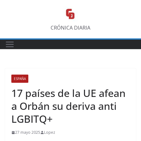
Saltar
al
contenido
CRÓNICA DIARIA
ESPAÑA
17 países de la UE afean
a Orbán su deriva anti
LGBITQ+
27 mayo 2025
Lopez