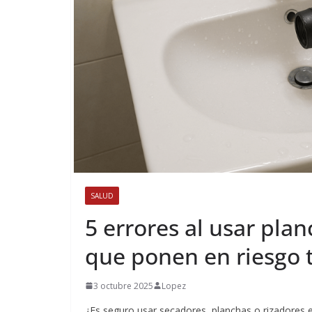
SALUD
5 errores al usar pla
que ponen en riesgo 
3 octubre 2025
Lopez
¿Es seguro usar secadores, planchas o rizadores 