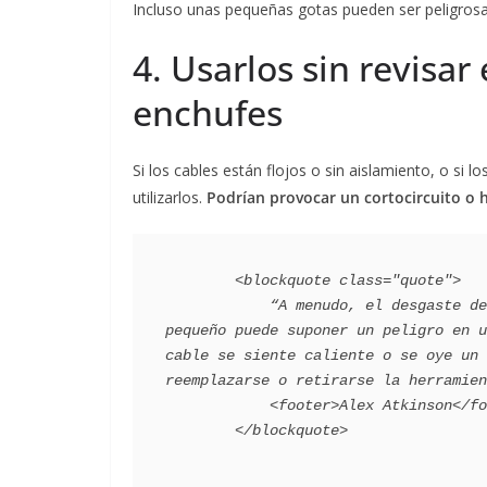
Incluso unas pequeñas gotas pueden ser peligrosa
4. Usarlos sin revisar
enchufes
Si los cables están flojos o sin aislamiento, o si
utilizarlos.
Podrían provocar un cortocircuito o
        <blockquote class="quote">

            “A menudo, el desgaste de los cables se pasa por alto, pero incluso el daño más 
pequeño puede suponer un peligro en u
cable se siente caliente o se oye un 
reemplazarse o retirarse la herramien
            <footer>Alex Atkinson</footer>
