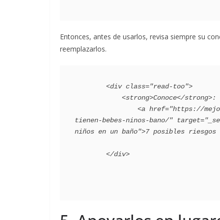
Entonces, antes de usarlos, revisa siempre su cond
reemplazarlos.
        <div class="read-too">

            <strong>Conoce</strong>:

                <a href="https://mejorconsalud.as.com/maternidad/bebes/posibles-riesgos-
tienen-bebes-ninos-bano/" target="_se
niños en un baño">7 posibles riesgos 