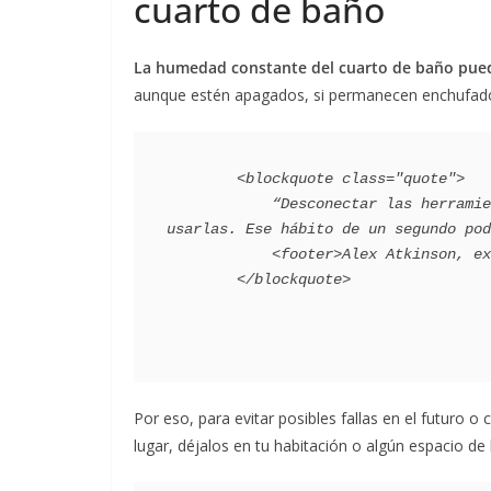
cuarto de baño
La humedad constante del cuarto de baño puede 
aunque estén apagados, si permanecen enchufado
        <blockquote class="quote">

            “Desconectar las herramientas debería ser tu rutina habitual en cuanto termines de 
usarlas. Ese hábito de un segundo pod
            <footer>Alex Atkinson, experto en electricidad</footer>

Por eso, para evitar posibles fallas en el futuro o
lugar, déjalos en tu habitación o algún espacio de