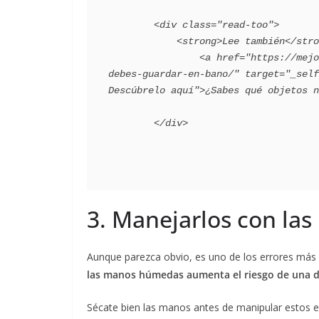
        <div class="read-too">

            <strong>Lee también</strong>:

                <a href="https://mejorconsalud.as.com/lifestyle/consejos-hogar/objetos-no-
debes-guardar-en-bano/" target="_self
Descúbrelo aquí">¿Sabes qué objetos n
3. Manejarlos con l
Aunque parezca obvio, es uno de los errores má
las manos húmedas aumenta el riesgo de una de
Sécate bien las manos antes de manipular estos e