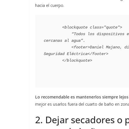
hacia el cuerpo.
        <blockquote class="quote">

            “Todos los dispositivos electrónicos deben mantenerse alejados de las zonas 
cercanas al agua”.

            <footer>Daniel Majano, director de programa de la Fundación Internacional de 
Seguridad Eléctrica</footer>

Lo recomendable es mantenerlos siempre lejos d
mejor es usarlos fuera del cuarto de baño en zon
2. Dejar secadores o 