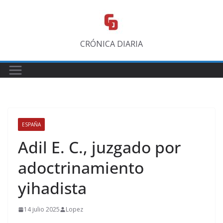
Saltar
al
contenido
CRÓNICA DIARIA
ESPAÑA
Adil E. C., juzgado por
adoctrinamiento
yihadista
14 julio 2025
Lopez