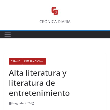
Saltar
al
contenido
CRÓNICA DIARIA
ESPAÑA
INTERNACIONAL
Alta literatura y
literatura de
entretenimiento
8 agosto 2024