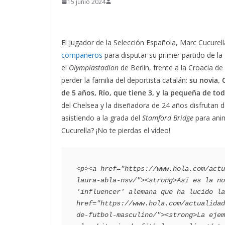
15 junio 2024
El jugador de la Selección Española, Marc Cucurel
compañeros
para disputar su primer partido de la
el
Olympiastadion
de Berlín, frente a la Croacia d
perder la familia del deportista catalán:
su novia, 
de 5 años, Río, que tiene 3, y la pequeña de to
del Chelsea y la diseñadora de 24 años disfrutan 
asistiendo a la grada del
Stamford Bridge
para ani
Cucurella? ¡No te pierdas el vídeo!
<p><a href="https://www.hola.com/actu
laura-abla-nsv/"><strong>Así es la no
'influencer' alemana que ha lucido la
href="https://www.hola.com/actualidad
de-futbol-masculino/"><strong>La ejem