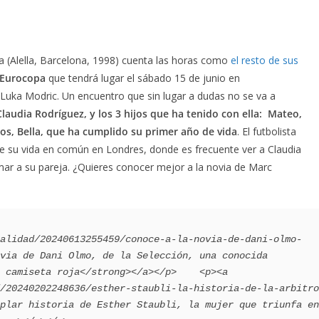
la (Alella, Barcelona, 1998) cuenta las horas como
el resto de sus
Eurocopa
que tendrá lugar el sábado 15 de junio en
e Luka Modric. Un encuentro que sin lugar a dudas no se va a
Claudia Rodríguez, y los 3 hijos que ha tenido con ella: Mateo,
dos, Bella, que ha cumplido su primer año de vida
. El futbolista
de su vida en común en Londres, donde es frecuente ver a Claudia
mar a su pareja. ¿Quieres conocer mejor a la novia de Marc
alidad/20240613255459/conoce-a-la-novia-de-dani-olmo-
via de Dani Olmo, de la Selección, una conocida 
 camiseta roja</strong></a></p>    <p><a 
/20240202248636/esther-staubli-la-historia-de-la-arbitro
plar historia de Esther Staubli, la mujer que triunfa en 