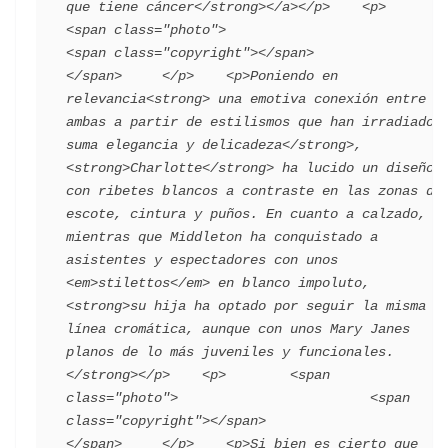
que tiene cáncer</strong></a></p>    <p>      
<span class="photo">                        
<span class="copyright"></span>                                 
</span>     </p>    <p>Poniendo en 
relevancia<strong> una emotiva conexión entre 
ambas a partir de estilismos que han irradiado 
suma elegancia y delicadeza</strong>, 
<strong>Charlotte</strong> ha lucido un diseño 
con ribetes blancos a contraste en las zonas de 
escote, cintura y puños. En cuanto a calzado, 
mientras que Middleton ha conquistado a 
asistentes y espectadores con unos 
<em>stilettos</em> en blanco impoluto, 
<strong>su hija ha optado por seguir la misma 
línea cromática, aunque con unos Mary Janes 
planos de lo más juveniles y funcionales.
</strong></p>    <p>        <span 
class="photo">                        <span 
class="copyright"></span>                                 
</span>     </p>    <p>Si bien es cierto que 