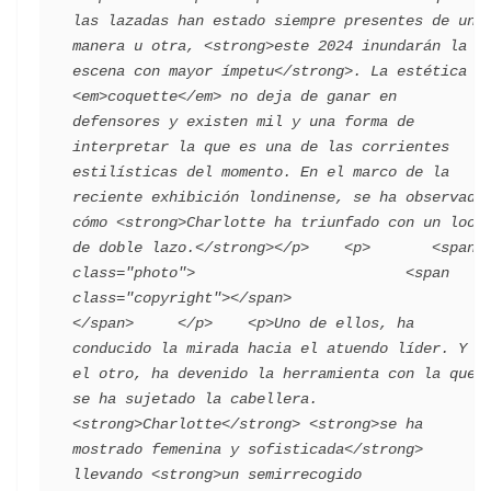
las lazadas han estado siempre presentes de una 
manera u otra, <strong>este 2024 inundarán la 
escena con mayor ímpetu</strong>. La estética 
<em>coquette</em> no deja de ganar en 
defensores y existen mil y una forma de 
interpretar la que es una de las corrientes 
estilísticas del momento. En el marco de la 
reciente exhibición londinense, se ha observado 
cómo <strong>Charlotte ha triunfado con un look 
de doble lazo.</strong></p>    <p>       <span 
class="photo">                        <span 
class="copyright"></span>                                 
</span>     </p>    <p>Uno de ellos, ha 
conducido la mirada hacia el atuendo líder. Y 
el otro, ha devenido la herramienta con la que 
se ha sujetado la cabellera. 
<strong>Charlotte</strong> <strong>se ha 
mostrado femenina y sofisticada</strong> 
llevando <strong>un semirrecogido 