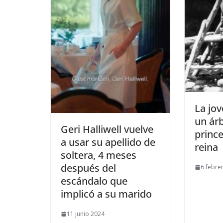
​La jo
un ár
​Geri Halliwell vuelve
princ
a usar su apellido de
reina
soltera, 4 meses
después del
6 febre
escándalo que
implicó a su marido
11 junio 2024