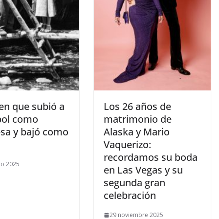
ven que subió a
​Los 26 años de
bol como
matrimonio de
esa y bajó como
Alaska y Mario
Vaquerizo:
recordamos su boda
ro 2025
en Las Vegas y su
segunda gran
celebración
29 noviembre 2025