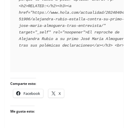
<h2>RELATED:</h2><h3><a 
href="https://www.hola.com/actualidad/202404042
51906/alejandra-rubio-estalla-contra-su-primo-
jose-maria-almoguera-tras-entrevista/" 
target="_self" rel="noopener">El reproche de 
Alejandra Rubio a su primo José María Almoguera 
Comparte esto:
Facebook
X
Me gusta esto: