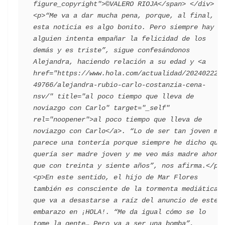
figure_copyright">©VALERO RIOJA</span> </div>   
<p>“Me va a dar mucha pena, porque, al final, 
esta noticia es algo bonito. Pero siempre hay 
alguien intenta empañar la felicidad de los 
demás y es triste”, sigue confesándonos 
Alejandra, haciendo relación a su edad y <a 
href="https://www.hola.com/actualidad/202402222
49766/alejandra-rubio-carlo-costanzia-cena-
nsv/" title="al poco tiempo que lleva de 
noviazgo con Carlo" target="_self" 
rel="noopener">al poco tiempo que lleva de 
noviazgo con Carlo</a>. “Lo de ser tan joven me 
parece una tontería porque siempre he dicho que 
quería ser madre joven y me veo más madre ahora 
que con treinta y siente años”, nos afirma.</p> 
<p>En este sentido, el hijo de Mar Flores 
también es consciente de la tormenta mediática 
que va a desastarse a raíz del anuncio de este 
embarazo en ¡HOLA!. “Me da igual cómo se lo 
tome la gente… Pero va a ser una bomba”, 