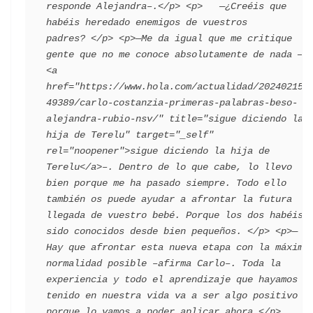
responde Alejandra–.</p> <p>   —¿Creéis que 
habéis heredado enemigos de vuestros 
padres? </p> <p>—Me da igual que me critique 
gente que no me conoce absolutamente de nada —
<a 
href="https://www.hola.com/actualidad/202402152
49389/carlo-costanzia-primeras-palabras-beso-
alejandra-rubio-nsv/" title="sigue diciendo la 
hija de Terelu" target="_self" 
rel="noopener">sigue diciendo la hija de 
Terelu</a>–. Dentro de lo que cabe, lo llevo 
bien porque me ha pasado siempre. Todo ello 
también os puede ayudar a afrontar la futura 
llegada de vuestro bebé. Porque los dos habéis 
sido conocidos desde bien pequeños. </p> <p>—
Hay que afrontar esta nueva etapa con la máxima 
normalidad posible –afirma Carlo–. Toda la 
experiencia y todo el aprendizaje que hayamos 
tenido en nuestra vida va a ser algo positivo 
porque lo vamos a poder aplicar ahora.</p> 