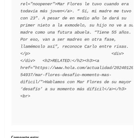
rel="noopener">Mar Flores le tuvo cuando era 
todavía más joven</a>. “ Sí, mi madre me tuvo 
con 23”. A pesar de en medio año le dará su 
primer nieto a la exmodelo, su hijo no ve a su 
madre como una futura abuela. “Tiene 55 años. 
Por eso, van a ser madres en otra fase, 
llamémoslo así”, reconoce Carlo entre risas.
</p>                                 <div> 
</div>   <h2>RELATED:</h2><h3><a 
href="https://www.hola.com/actualidad/202401203
54937/mar-flores-desafio-momento-mas-
dificil/">Hablamos con Mar Flores de su mayor 
‘desafío’ a su momento más difícil</a></h3> 
Comparte esto: