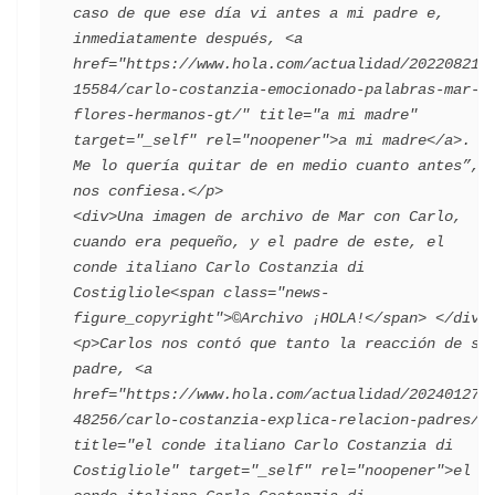
caso de que ese día vi antes a mi padre e, 
inmediatamente después, <a 
href="https://www.hola.com/actualidad/202208212
15584/carlo-costanzia-emocionado-palabras-mar-
flores-hermanos-gt/" title="a mi madre" 
target="_self" rel="noopener">a mi madre</a>. 
Me lo quería quitar de en medio cuanto antes”, 
nos confiesa.</p>                                 
<div>Una imagen de archivo de Mar con Carlo, 
cuando era pequeño, y el padre de este, el 
conde italiano Carlo Costanzia di 
Costigliole<span class="news-
figure_copyright">©Archivo ¡HOLA!</span> </div>   
<p>Carlos nos contó que tanto la reacción de su 
padre, <a 
href="https://www.hola.com/actualidad/202401272
48256/carlo-costanzia-explica-relacion-padres/" 
title="el conde italiano Carlo Costanzia di 
Costigliole" target="_self" rel="noopener">el 