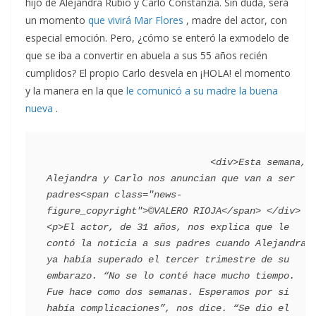
hijo de Alejandra Rubio y Carlo Constanzia. Sin duda, será
un momento
que vivirá Mar Flores
, madre del actor, con
especial emoción. Pero, ¿cómo se enteró la exmodelo de
que se iba a convertir en abuela a sus 55 años recién
cumplidos? El propio Carlo desvela en ¡HOLA! el momento
y la manera en la que
le comunicó a su madre la buena
nueva
.
                             <div>Esta semana, 
Alejandra y Carlo nos anuncian que van a ser 
padres<span class="news-
figure_copyright">©VALERO RIOJA</span> </div>   
<p>El actor, de 31 años, nos explica que le 
contó la noticia a sus padres cuando Alejandra 
ya había superado el tercer trimestre de su 
embarazo. “No se lo conté hace mucho tiempo. 
Fue hace como dos semanas. Esperamos por si 
había complicaciones”, nos dice. “Se dio el 