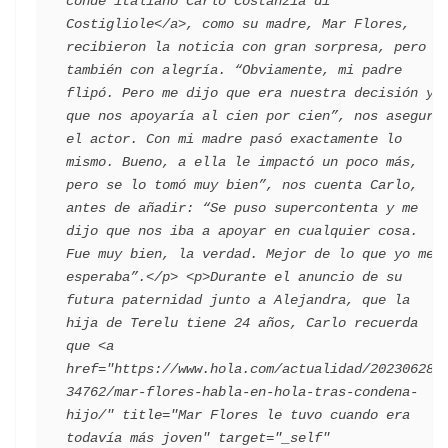
conde italiano Carlo Costanzia di 
Costigliole</a>, como su madre, Mar Flores, 
recibieron la noticia con gran sorpresa, pero 
también con alegría. “Obviamente, mi padre 
flipó. Pero me dijo que era nuestra decisión y 
que nos apoyaría al cien por cien”, nos asegura 
el actor. Con mi madre pasó exactamente lo 
mismo. Bueno, a ella le impactó un poco más, 
pero se lo tomó muy bien”, nos cuenta Carlo, 
antes de añadir: “Se puso supercontenta y me 
dijo que nos iba a apoyar en cualquier cosa. 
Fue muy bien, la verdad. Mejor de lo que yo me 
esperaba”.</p> <p>Durante el anuncio de su 
futura paternidad junto a Alejandra, que la 
hija de Terelu tiene 24 años, Carlo recuerda 
que <a 
href="https://www.hola.com/actualidad/202306282
34762/mar-flores-habla-en-hola-tras-condena-
hijo/" title="Mar Flores le tuvo cuando era 
todavía más joven" target="_self" 