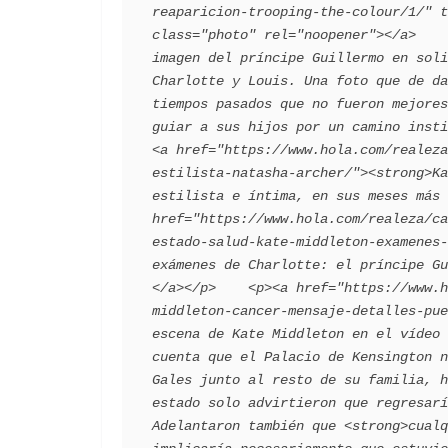
reaparicion-trooping-the-colour/1/" t
class="photo" rel="noopener"></a>    
imagen del príncipe Guillermo en soli
Charlotte y Louis. Una foto que de da
tiempos pasados que no fueron mejores
guiar a sus hijos por un camino insti
<a href="https://www.hola.com/realeza
estilista-natasha-archer/"><strong>Ka
estilista e íntima, en sus meses más 
href="https://www.hola.com/realeza/ca
estado-salud-kate-middleton-examenes-
exámenes de Charlotte: el príncipe Gu
</a></p>    <p><a href="https://www.h
middleton-cancer-mensaje-detalles-pue
escena de Kate Middleton en el vídeo 
cuenta que el Palacio de Kensington n
Gales junto al resto de su familia, h
estado solo advirtieron que regresarí
Adelantaron también que <strong>cualq