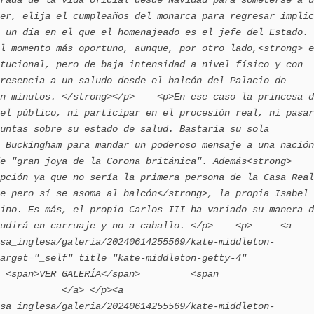
er, elija el cumpleaños del monarca para regresar implic
 un día en el que el homenajeado es el jefe del Estado. 
l momento más oportuno, aunque, por otro lado,<strong> e
tucional, pero de baja intensidad a nivel físico y con 
resencia a un saludo desde el balcón del Palacio de 
n minutos. </strong></p>    <p>En ese caso la princesa d
el público, ni participar en el procesión real, ni pasar 
untas sobre su estado de salud. Bastaría su sola 
 Buckingham para mandar un poderoso mensaje a una nación 
e "gran joya de la Corona británica". Además<strong> 
pción ya que no sería la primera persona de la Casa Real 
e pero sí se asoma al balcón</strong>, la propia Isabel 
ino. Es más, el propio Carlos III ha variado su manera d
udirá en carruaje y no a caballo. </p>    <p>     <a 
sa_inglesa/galeria/20240614255569/kate-middleton-
arget="_self" title="kate-middleton-getty-4" 
 <span>VER GALERÍA</span>         <span 
           </a> </p><a 
sa_inglesa/galeria/20240614255569/kate-middleton-