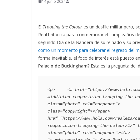
14 junio 2024
El
Trooping the Colour
es un desfile militar pero, 
Real británica para conmemorar el cumpleaños del 
segundo Día de la Bandera de su reinado y su pr
como un momento para celebrar el regreso del 
forma inevitable, el foco de interés está puesto e
Palacio de Buckingham?
Esta es la pregunta del d
<p>     <a href="https://www.hola.com
middleton-reaparicion-trooping-the-co
class="photo" rel="noopener">        
class="copyright"></span>            
href="https://www.hola.com/realeza/ca
reaparicion-trooping-the-colour/1/" t
class="photo" rel="noopener"></a>    
la más popular de la Casa Real y reti