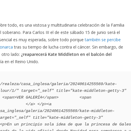
sobre todo, es una vistosa y multitudinaria celebración de la Familia
soberano. Para Carlos III el de este sábado 15 de junio será el
esencial es muy esperada, sobre todo porque
también se percibe
monarca
tras su tiempo de lucha contra el cáncer. Sin embargo, de
n otro lado:
¿reaparecerá Kate Middleton en el balcón del
ía en el Reino Unido.
/realeza/casa_inglesa/galeria/20240614255569/kate-
lour/1/" target="_self" title="kate-middleton-getty-3" 
 <span>VER GALERÍA</span>         <span 
           </a> </p><a 
sa_inglesa/galeria/20240614255569/kate-middleton-
arget="_self" title="kate-middleton-getty-3" 
<p>En un principio sola idea de que la princesa de Gales
rada de la vida oficial desde Navidad para someterse a u