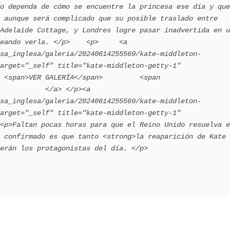
o dependa de cómo se encuentre la princesa ese día y que 
 aunque será complicado que su posible traslado entre 
Adelaide Cottage, y Londres logre pasar inadvertida en u
eando verla. </p>    <p>     <a 
sa_inglesa/galeria/20240614255569/kate-middleton-
arget="_self" title="kate-middleton-getty-1" 
 <span>VER GALERÍA</span>         <span 
           </a> </p><a 
sa_inglesa/galeria/20240614255569/kate-middleton-
arget="_self" title="kate-middleton-getty-1" 
<p>Faltan pocas horas para que el Reino Unido resuelva e
 confirmado es que tanto <strong>la reaparición de Kate 