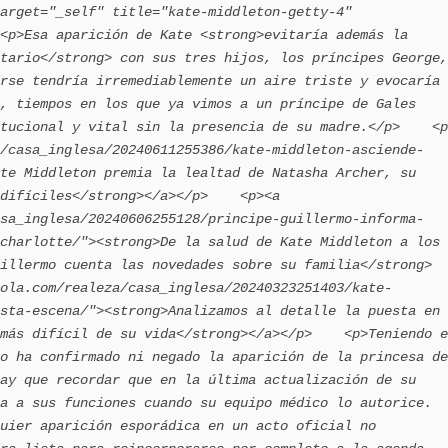
arget="_self" title="kate-middleton-getty-4" 
<p>Esa aparición de Kate <strong>evitaría además la 
tario</strong> con sus tres hijos, los príncipes George, 
rse tendría irremediablemente un aire triste y evocaría 
, tiempos en los que ya vimos a un príncipe de Gales 
tucional y vital sin la presencia de su madre.</p>    <p
/casa_inglesa/20240611255386/kate-middleton-asciende-
te Middleton premia la lealtad de Natasha Archer, su 
difíciles</strong></a></p>    <p><a 
sa_inglesa/20240606255128/principe-guillermo-informa-
charlotte/"><strong>De la salud de Kate Middleton a los 
illermo cuenta las novedades sobre su familia</strong>
ola.com/realeza/casa_inglesa/20240323251403/kate-
sta-escena/"><strong>Analizamos al detalle la puesta en 
más difícil de su vida</strong></a></p>    <p>Teniendo e
o ha confirmado ni negado la aparición de la princesa de 
ay que recordar que en la última actualización de su 
a a sus funciones cuando su equipo médico lo autorice. 
uier aparición esporádica en un acto oficial no 