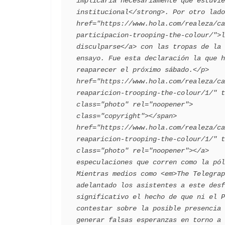
implicaría necesariamente que estuvie
institucional</strong>. Por otro lado
href="https://www.hola.com/realeza/ca
participacion-trooping-the-colour/">l
disculparse</a> con las tropas de la 
ensayo. Fue esta declaración la que h
reaparecer el próximo sábado.</p>    
href="https://www.hola.com/realeza/ca
reaparicion-trooping-the-colour/1/" t
class="photo" rel="noopener">        
class="copyright"></span>            
href="https://www.hola.com/realeza/ca
reaparicion-trooping-the-colour/1/" t
class="photo" rel="noopener"></a>    
especulaciones que corren como la pól
Mientras medios como <em>The Telegrap
adelantado los asistentes a este desf
significativo el hecho de que ni el P
contestar sobre la posible presencia 
generar falsas esperanzas en torno a 