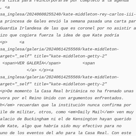
ra lista para reincorporarse por completo a la agenda 
, <a 
sa_inglesa/20240608255240/kate-middleton-rey-carlos-iii-
a princesa de Gales envió la semana pasada una carta par
Guardia Irlandesa de las que es coronel por no asistir a
izo que cogiera fuerza la idea de que Kate podría 
<p>     <a 
sa_inglesa/galeria/20240614255569/kate-middleton-
arget="_self" title="kate-middleton-getty-2" 
 <span>VER GALERÍA</span>         <span 
           </a> </p><a 
sa_inglesa/galeria/20240614255569/kate-middleton-
arget="_self" title="kate-middleton-getty-2" 
<p>De momento la Casa Real británica no ha frenado unas 
vora por el Reino Unido con argumentos enfrentados. 
h</em> recuerdan que la institución nunca confirma por 
ile de militar, otros, como <em>Daily Mail</em> ven muy 
alacio de Buckingham ni el de Kensington hayan querido 
de Kate, algo que habría sido muy efectivo para no 
uno de los eventos del año para la Casa Real. Con este 