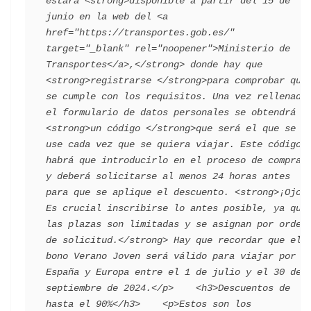
estará <strong>disponible a partir del 15 de 
junio en la web del <a 
href="https://transportes.gob.es/" 
target="_blank" rel="noopener">Ministerio de 
Transportes</a>,</strong> donde hay que 
<strong>registrarse </strong>para comprobar que 
se cumple con los requisitos. Una vez rellenado 
el formulario de datos personales se obtendrá 
<strong>un código </strong>que será el que se 
use cada vez que se quiera viajar. Este código 
habrá que introducirlo en el proceso de compra 
y deberá solicitarse al menos 24 horas antes 
para que se aplique el descuento. <strong>¡Ojo! 
Es crucial inscribirse lo antes posible, ya que 
las plazas son limitadas y se asignan por orden 
de solicitud.</strong> Hay que recordar que el 
bono Verano Joven será válido para viajar por 
España y Europa entre el 1 de julio y el 30 de 
septiembre de 2024.</p>    <h3>Descuentos de 
hasta el 90%</h3>    <p>Estos son los 