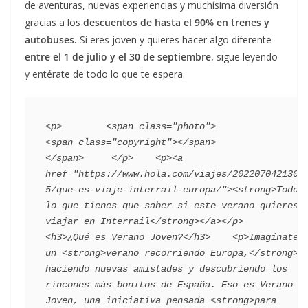
de aventuras, nuevas experiencias y muchísima diversión
gracias a los
descuentos de hasta el 90% en trenes y
autobuses.
Si eres joven y quieres hacer algo diferente
entre el 1 de julio y el 30 de septiembre,
sigue leyendo
y entérate de todo lo que te espera.
<p>        <span class="photo">                        
<span class="copyright"></span>                                 
</span>     </p>    <p><a 
href="https://www.hola.com/viajes/2022070421304
5/que-es-viaje-interrail-europa/"><strong>Todo 
lo que tienes que saber si este verano quieres 
viajar en Interrail</strong></a></p>    
<h3>¿Qué es Verano Joven?</h3>    <p>Imagínate 
un <strong>verano recorriendo Europa,</strong> 
haciendo nuevas amistades y descubriendo los 
rincones más bonitos de España. Eso es Verano 
Joven, una iniciativa pensada <strong>para 