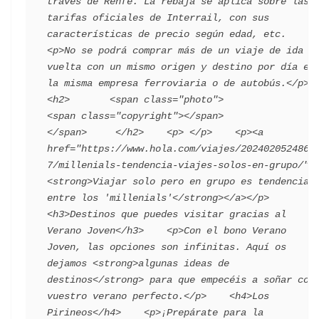
través de Renfe. La rebaja se aplica sobre las 
tarifas oficiales de Interrail, con sus 
características de precio según edad, etc.      
<p>No se podrá comprar más de un viaje de ida y 
vuelta con un mismo origen y destino por día en 
la misma empresa ferroviaria o de autobús.</p>    
<h2>       <span class="photo">                        
<span class="copyright"></span>                                 
</span>     </h2>    <p> </p>    <p><a 
href="https://www.hola.com/viajes/2024020524864
7/millenials-tendencia-viajes-solos-en-grupo/">
<strong>Viajar solo pero en grupo es tendencia 
entre los 'millenials'</strong></a></p>    
<h3>Destinos que puedes visitar gracias al 
Verano Joven</h3>    <p>Con el bono Verano 
Joven, las opciones son infinitas. Aquí os 
dejamos <strong>algunas ideas de 
destinos</strong> para que empecéis a soñar con 
vuestro verano perfecto.</p>    <h4>Los 
Pirineos</h4>    <p>¡Prepárate para la 