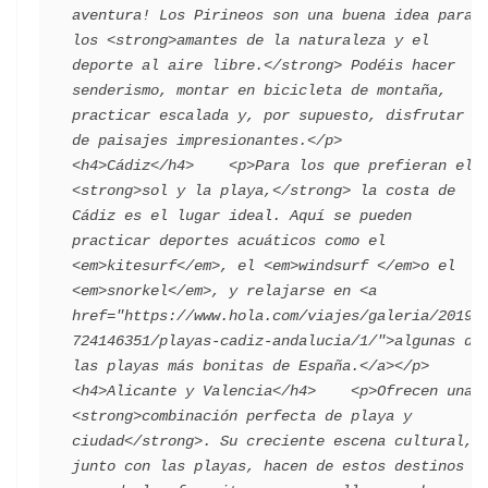
aventura! Los Pirineos son una buena idea para 
los <strong>amantes de la naturaleza y el 
deporte al aire libre.</strong> Podéis hacer 
senderismo, montar en bicicleta de montaña, 
practicar escalada y, por supuesto, disfrutar 
de paisajes impresionantes.</p>    
<h4>Cádiz</h4>    <p>Para los que prefieran el 
<strong>sol y la playa,</strong> la costa de 
Cádiz es el lugar ideal. Aquí se pueden 
practicar deportes acuáticos como el 
<em>kitesurf</em>, el <em>windsurf </em>o el 
<em>snorkel</em>, y relajarse en <a 
href="https://www.hola.com/viajes/galeria/20190
724146351/playas-cadiz-andalucia/1/">algunas de 
las playas más bonitas de España.</a></p>    
<h4>Alicante y Valencia</h4>    <p>Ofrecen una 
<strong>combinación perfecta de playa y 
ciudad</strong>. Su creciente escena cultural, 
junto con las playas, hacen de estos destinos 