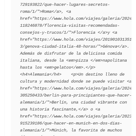
729193822/que-hacer-lugares-secretos-
roma/1/">Roma</a>, <a 
href="https://www.hola.com/viajes/galeria/20240
118246878/florencia-visitas-recomendadas-
consejos-y-trucos/1/">Florencia </a>y <a 
href="https://www.hola.com/viajes/2019010313516
3/genova-ciudad-italia-48-horas/">Génova</a>. 
Además de disfrutar de la deliciosa comida 
italiana, desde la <em>pizza </em>napolitana 
hasta los <em>gelatos</em>.</p>    
<h4>Alemania</h4>    <p>Un destino lleno de 
cultura y modernidad donde se puede visitar <a 
href="https://www.hola.com/viajes/galeria/20240
305250433/berlin-para-principiantes-que-hacer-
alemania/1/">Berlín, una ciudad vibrante con 
una historia fascinante,</a> o <a 
href="https://www.hola.com/viajes/galeria/20230
915239186/que-hacer-en-munich-en-dos-dias-
alemania/1/">Múnich, la favorita de muchos 