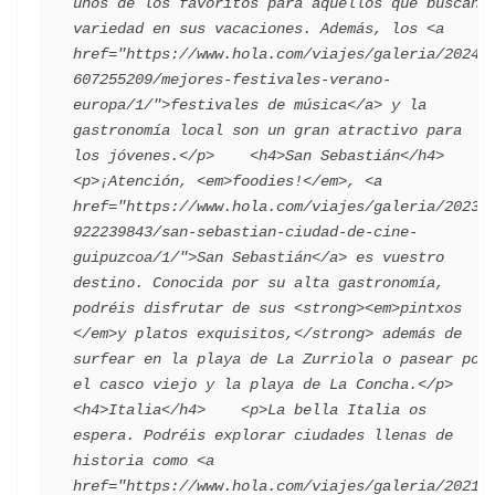
unos de los favoritos para aquellos que buscan 
variedad en sus vacaciones. Además, los <a 
href="https://www.hola.com/viajes/galeria/20240
607255209/mejores-festivales-verano-
europa/1/">festivales de música</a> y la 
gastronomía local son un gran atractivo para 
los jóvenes.</p>    <h4>San Sebastián</h4>    
<p>¡Atención, <em>foodies!</em>, <a 
href="https://www.hola.com/viajes/galeria/20230
922239843/san-sebastian-ciudad-de-cine-
guipuzcoa/1/">San Sebastián</a> es vuestro 
destino. Conocida por su alta gastronomía, 
podréis disfrutar de sus <strong><em>pintxos 
</em>y platos exquisitos,</strong> además de 
surfear en la playa de La Zurriola o pasear por 
el casco viejo y la playa de La Concha.</p>    
<h4>Italia</h4>    <p>La bella Italia os 
espera. Podréis explorar ciudades llenas de 
historia como <a 
href="https://www.hola.com/viajes/galeria/20210