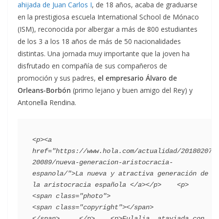
ahijada de Juan Carlos I
, de 18 años, acaba de graduarse
en la prestigiosa escuela International School de Mónaco
(ISM), reconocida por albergar a más de 800 estudiantes
de los 3 a los 18 años de más de 50 nacionalidades
distintas. Una jornada muy importante que la joven ha
disfrutado en compañía de sus compañeros de
promoción y sus padres,
el empresario Álvaro de
Orleans-Borbón
(primo lejano y buen amigo del Rey) y
Antonella Rendina.
<p><a 
href="https://www.hola.com/actualidad/201802071
20089/nueva-generacion-aristocracia-
espanola/">La nueva y atractiva generación de 
la aristocracia española </a></p>    <p>         
<span class="photo">                        
<span class="copyright"></span>                                 
</span>     </p>    <p>Eulalia, ataviada con 