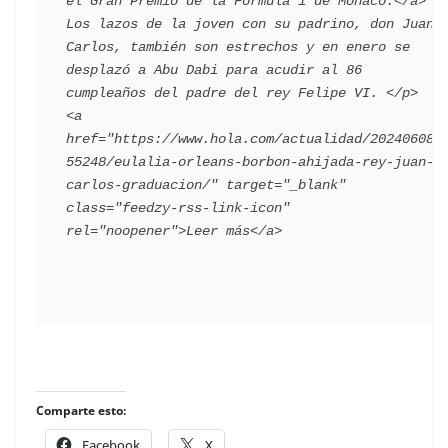
el Gran Premio de la Fórmula 1 de Mónaco.</a> 
Los lazos de la joven con su padrino, don Juan 
Carlos, también son estrechos y en enero se 
desplazó a Abu Dabi para acudir al 86 
cumpleaños del padre del rey Felipe VI. </p>   ​
<a 
href="https://www.hola.com/actualidad/202406082
55248/eulalia-orleans-borbon-ahijada-rey-juan-
carlos-graduacion/" target="_blank" 
class="feedzy-rss-link-icon" 
​
Comparte esto:
Facebook
X