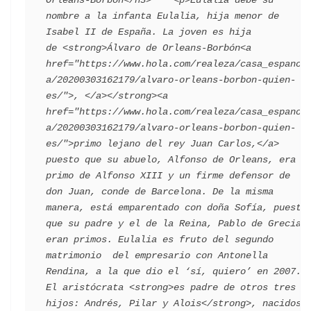
Orleans-Borbón</h3>    <p>Eulalia debe su 
nombre a la infanta Eulalia, hija menor de 
Isabel II de España. La joven es hija 
de <strong>Álvaro de Orleans-Borbón<a 
href="https://www.hola.com/realeza/casa_espanol
a/20200303162179/alvaro-orleans-borbon-quien-
es/">, </a></strong><a 
href="https://www.hola.com/realeza/casa_espanol
a/20200303162179/alvaro-orleans-borbon-quien-
es/">primo lejano del rey Juan Carlos,</a> 
puesto que su abuelo, Alfonso de Orleans, era 
primo de Alfonso XIII y un firme defensor de 
don Juan, conde de Barcelona. De la misma 
manera, está emparentado con doña Sofía, puesto 
que su padre y el de la Reina, Pablo de Grecia, 
eran primos. Eulalia es fruto del segundo 
matrimonio  del empresario con Antonella 
Rendina, a la que dio el ‘sí, quiero’ en 2007. 
El aristócrata <strong>es padre de otros tres 
hijos: Andrés, Pilar y Alois</strong>, nacidos 