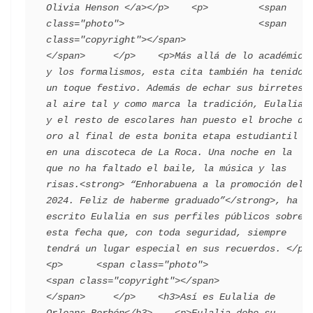
Olivia Henson </a></p>    <p>         <span 
class="photo">                        <span 
class="copyright"></span>                                 
</span>     </p>    <p>Más allá de lo académico 
y los formalismos, esta cita también ha tenido 
un toque festivo. Además de echar sus birretes 
al aire tal y como marca la tradición, Eulalia 
y el resto de escolares han puesto el broche de 
oro al final de esta bonita etapa estudiantil 
en una discoteca de La Roca. Una noche en la 
que no ha faltado el baile, la música y las 
risas.<strong> “Enhorabuena a la promoción del 
2024. Feliz de haberme graduado”</strong>, ha 
escrito Eulalia en sus perfiles públicos sobre 
esta fecha que, con toda seguridad, siempre 
tendrá un lugar especial en sus recuerdos. </p>    
<p>      <span class="photo">                        
<span class="copyright"></span>                                 
</span>     </p>    <h3>Así es Eulalia de 