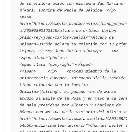
de su primera unión con Giovanna San Martino 
d'Agri, sobrina de Paola de Bélgica. </p>    
<p><a 
href="https://www.hola.com/realeza/casa_espanol
a/20200303162115/alvaro-de-orleans-borbon-
primo-rey-juan-carlos-vuelos/">Álvaro de 
Orleans-Borbón aclara su relación con su primo 
lejano, el rey Juan Carlos </a></p>    <p>        
<span class="photo">                        
<span class="copyright"></span>                                 
</span>     </p>    <p>Como miembro de la 
aristocracia europea, <strong>Eulalia también 
tiene relación con la familia 
Grimaldi</strong>, el pasado mes de marzo 
acudió al Baile de la Rosa y en mayo a la cena 
de gala presidida por Alberto y Charlene de 
Mónaco con motivo de la victoria del piloto <a 
href="https://www.hola.com/actualidad/202405272
54556/novia-charles-lecrerc/">Charles Lecler en 