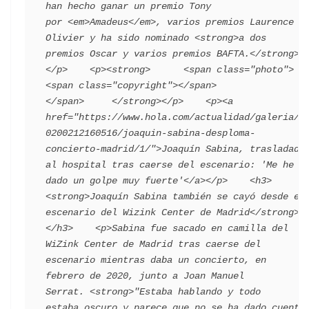
han hecho ganar un premio Tony 
por <em>Amadeus</em>, varios premios Laurence 
Olivier y ha sido nominado <strong>a dos 
premios Oscar y varios premios BAFTA.</strong>
</p>    <p><strong>      <span class="photo">                        
<span class="copyright"></span>                                 
</span>     </strong></p>    <p><a 
href="https://www.hola.com/actualidad/galeria/2
0200212160516/joaquin-sabina-desploma-
concierto-madrid/1/">Joaquín Sabina, trasladado 
al hospital tras caerse del escenario: 'Me he 
dado un golpe muy fuerte'</a></p>    <h3>
<strong>Joaquín Sabina también se cayó desde el 
escenario del Wizink Center de Madrid</strong>
</h3>    <p>Sabina fue sacado en camilla del 
WiZink Center de Madrid tras caerse del 
escenario mientras daba un concierto, en 
febrero de 2020, junto a Joan Manuel 
Serrat. <strong>"Estaba hablando y todo 
estaba oscuro y parece que no se ha dado cuenta 