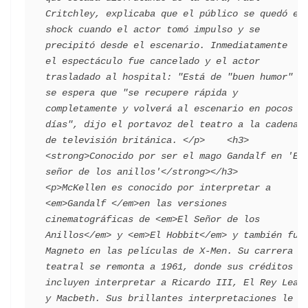
Critchley, explicaba que el público se quedó en 
shock cuando el actor tomó impulso y se 
precipitó desde el escenario. Inmediatamente 
el espectáculo fue cancelado y el actor 
trasladado al hospital: "Está de "buen humor" y 
se espera que "se recupere rápida y 
completamente y volverá al escenario en pocos 
días", dijo el portavoz del teatro a la cadena 
de televisión británica. </p>    <h3>
<strong>Conocido por ser el mago Gandalf en 'El 
señor de los anillos'</strong></h3>    
<p>McKellen es conocido por interpretar a 
<em>Gandalf </em>en las versiones 
cinematográficas de <em>El Señor de los 
Anillos</em> y <em>El Hobbit</em> y también fue 
Magneto en las películas de X-Men. Su carrera 
teatral se remonta a 1961, donde sus créditos 
incluyen interpretar a Ricardo III, El Rey Lear 
y Macbeth. Sus brillantes interpretaciones le 