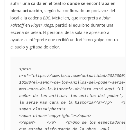
sufrir una caída en el teatro donde se encontraba en
plena actuación
, según ha confirmado un portavoz del
local a la cadena
BBC
. McKellen, que interpreta a
John
Falstaff
en
Player Kings
, perdió el equilibrio durante una
escena de pelea. El personal de la sala se apresuró a
ayudar al intérprete que recibió un fortísimo golpe contra
el suelo y gritaba de dolor.
<p><a 
href="https://www.hola.com/actualidad/202209022
16288/el-senor-de-los-anillos-del-poder-serie-
mas-cara-de-la-historia-dn/">Ya está aquí ‘El 
señor de los anillos: los anillos del poder’, 
la serie más cara de la historia</a></p>    <p>      
<span class="photo">                        
<span class="copyright"></span>                                 
</span>     </p>    <p>Uno de los espectadores 
que estaba disfrutando de la obra, Paul 