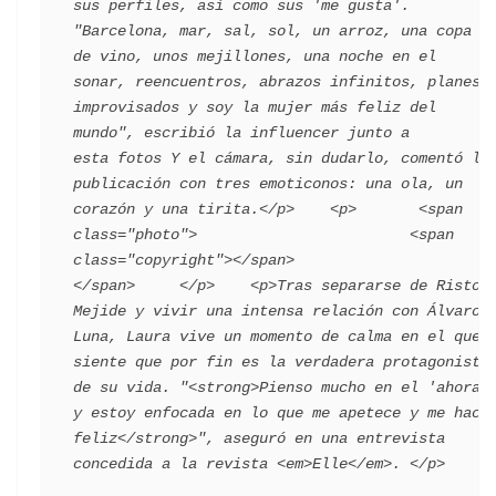
sus perfiles, así como sus 'me gusta'. 
"Barcelona, mar, sal, sol, un arroz, una copa 
de vino, unos mejillones, una noche en el 
sonar, reencuentros, abrazos infinitos, planes 
improvisados y soy la mujer más feliz del 
mundo", escribió la influencer junto a 
esta fotos Y el cámara, sin dudarlo, comentó la 
publicación con tres emoticonos: una ola, un 
corazón y una tirita.</p>    <p>       <span 
class="photo">                        <span 
class="copyright"></span>                                 
</span>     </p>    <p>Tras separarse de Risto 
Mejide y vivir una intensa relación con Álvaro 
Luna, Laura vive un momento de calma en el que 
siente que por fin es la verdadera protagonista 
de su vida. "<strong>Pienso mucho en el 'ahora' 
y estoy enfocada en lo que me apetece y me hace 
feliz</strong>", aseguró en una entrevista 