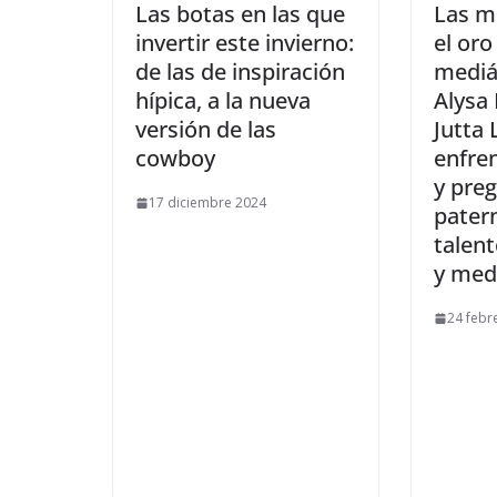
​Las botas en las que
​Las m
invertir este invierno:
el oro
de las de inspiración
mediá
hípica, a la nueva
Alysa 
versión de las
Jutta
cowboy
enfren
y pre
17 diciembre 2024
patern
talent
y med
24 febr