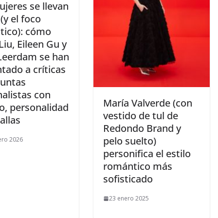
ujeres se llevan
 (y el foco
tico): cómo
Liu, Eileen Gu y
 Leerdam se han
tado a críticas
guntas
alistas con
​María Valverde (con
o, personalidad
vestido de tul de
allas
Redondo Brand y
pelo suelto)
ero 2026
personifica el estilo
romántico más
sofisticado
23 enero 2025