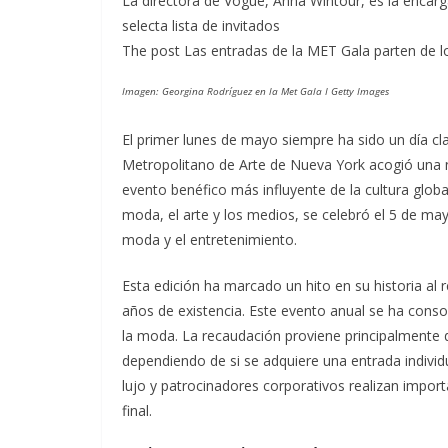
La directora de Vogue, Anna Wintour, es la encarga
selecta lista de invitados
The post Las entradas de la MET Gala parten de l
Imagen: Georgina Rodríguez en la Met Gala I Getty Images
El primer lunes de mayo siempre ha sido un día cl
Metropolitano de Arte de Nueva York acogió una n
evento benéfico más influyente de la cultura global
moda, el arte y los medios, se celebró el 5 de ma
moda y el entretenimiento.
Esta edición ha marcado un hito en su historia al r
años de existencia. Este evento anual se ha conso
la moda. La recaudación proviene principalmente d
dependiendo de si se adquiere una entrada indivi
lujo y patrocinadores corporativos realizan impor
final.