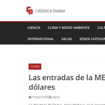
Saltar
al
CRÓNICA DIARIA
contenido
CIENCIA
CLIMA Y MEDIO AMBIENTE
CUL
INTERNACIONAL
SALUD
SENZA CATEGOR
ESPAÑA
Las entradas de la ME
dólares
7 mayo 2025
Lopez