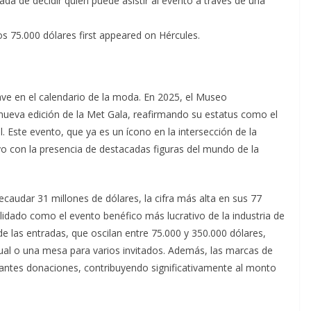
da de decidir quién puede asistir al evento a través de una
os 75.000 dólares first appeared on Hércules.
ave en el calendario de la moda. En 2025, el Museo
ueva edición de la Met Gala, reafirmando su estatus como el
. Este evento, que ya es un ícono en la intersección de la
yo con la presencia de destacadas figuras del mundo de la
ecaudar 31 millones de dólares, la cifra más alta en sus 77
lidado como el evento benéfico más lucrativo de la industria de
e las entradas, que oscilan entre 75.000 y 350.000 dólares,
dual o una mesa para varios invitados. Además, las marcas de
tantes donaciones, contribuyendo significativamente al monto