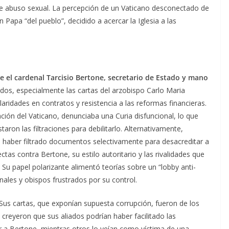
de abuso sexual. La percepción de un Vaticano desconectado de
n Papa “del pueblo”, decidido a acercar la Iglesia a las
ue el cardenal Tarcisio Bertone, secretario de Estado y mano
dos, especialmente las cartas del arzobispo Carlo Maria
aridades en contratos y resistencia a las reformas financieras.
ción del Vaticano, denunciaba una Curia disfuncional, lo que
ron las filtraciones para debilitarlo. Alternativamente,
n haber filtrado documentos selectivamente para desacreditar a
as contra Bertone, su estilo autoritario y las rivalidades que
Su papel polarizante alimentó teorías sobre un “lobby anti-
ales y obispos frustrados por su control.
Sus cartas, que exponían supuesta corrupción, fueron de los
 creyeron que sus aliados podrían haber facilitado las
r a Bertone, mientras otros lo veían como víctima de una