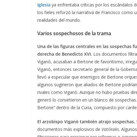
Iglesia
ya enfrentaba críticas por los escándalos 
los fieles reforzó la narrativa de Francisco como u
realidades del mundo.
Varios sospechosos de la trama
Una de las figuras centrales en las sospechas f
derecha de Benedicto XVI.
Los documentos filtra
Viganò, acusaban a Bertone de favoritismo, irregul
Viganò, entonces secretario general de la Goberna
llevó a especular que enemigos de Bertone orquesta
algunos sugirieron que aliados de Bertone podría
rivales como Viganò. Aunque no hubo pruebas direct
generó lo convirtieron en un blanco de sospechas. 
Bertone” dentro de la Curia, compuesto por carden
El arzobispo Viganò también atrajo sospechas.
documentos más explosivos de
Vatileaks
. Algunos
filtraciones para presionar por reformas o expone