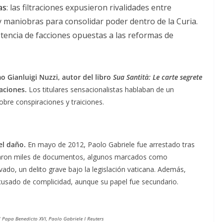
as
: las filtraciones expusieron rivalidades entre
 maniobras para consolidar poder dentro de la Curia.
encia de facciones opuestas a las reformas de
o Gianluigi Nuzzi, autor del libro
Sua Santità: Le carte segrete
raciones.
Los titulares sensacionalistas hablaban de un
bre conspiraciones y traiciones.
 el daño.
En mayo de 2012, Paolo Gabriele fue arrestado tras
raron miles de documentos, algunos marcados como
ado, un delito grave bajo la legislación vaticana. Además,
 acusado de complicidad, aunque su papel fue secundario.
Papa Benedicto XVI, Paolo Gabriele I Reuters