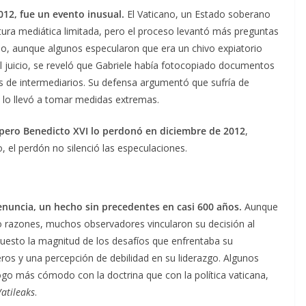
012, fue un evento inusual.
El Vaticano, un Estado soberano
rtura mediática limitada, pero el proceso levantó más preguntas
lo, aunque algunos especularon que era un chivo expiatorio
l juicio, se reveló que Gabriele había fotocopiado documentos
s de intermediarios. Su defensa argumentó que sufría de
 lo llevó a tomar medidas extremas.
 pero Benedicto XVI lo perdonó en diciembre de 2012
,
, el perdón no silenció las especulaciones.
enuncia, un hecho sin precedentes en casi 600 años.
Aunque
 razones, muchos observadores vincularon su decisión al
xpuesto la magnitud de los desafíos que enfrentaba su
ieros y una percepción de debilidad en su liderazgo. Algunos
ogo más cómodo con la doctrina que con la política vaticana,
Vatileaks
.