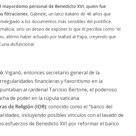
 el mayordomo personal de Benedicto XVI, quien fue
s filtraciones.
Gabriele, un laico italiano de 46 años que
rivilegiado a los documentos más sensibles del pontífice.
a malicia, sino un deseo de exponer lo que él percibía como “el
icio, afirmó haber actuado por lealtad al Papa, creyendo que
uria disfuncional.
nò
: Viganò, entonces secretario general de la
regularidades financieras y favoritismo en la
 apuntaban al cardenal Tarcisio Bertone, el poderoso
ucha de poder en la cúpula vaticana.
ras de Religión (IOR)
: conocido como el “banco del
aridades, incluyendo posibles vínculos con el lavado de
os esfuerzos de Benedicto XVI por reformar el banco