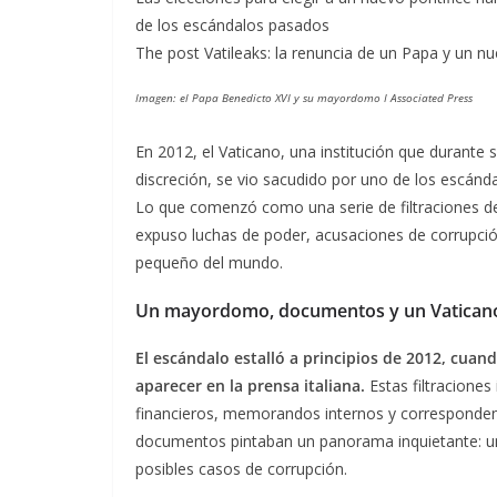
de los escándalos pasados
The post Vatileaks: la renuncia de un Papa y un n
Imagen: el Papa Benedicto XVI y su mayordomo I Associated Press
En 2012, el Vaticano, una institución que durante
discreción, se vio sacudido por uno de los escánd
Lo que comenzó como una serie de filtraciones d
expuso luchas de poder, acusaciones de corrupció
pequeño del mundo.
Un mayordomo, documentos y un Vaticano 
El escándalo estalló a principios de 2012, cu
aparecer en la prensa italiana.
Estas filtraciones
financieros, memorandos internos y correspondenc
documentos pintaban un panorama inquietante: una 
posibles casos de corrupción.