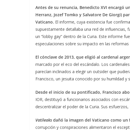
Antes de su renuncia, Benedicto XVI encargó un 
Herranz, Jozef Tomko y Salvatore De Giorgi) para
Vaticano.
El informe, cuya existencia fue confirm
supuestamente detallaba una red de influencias, f
un “lobby gay” dentro de la Curia. Este informe fu
especulaciones sobre su impacto en las reformas 
El cónclave de 2013, que eligió al cardenal arg
marcado por el eco del escándalo. Los cardenales
parecían inclinados a elegir un outsider que pudiera 
Francisco, un jesuita conocido por su humildad y su
Desde el inicio de su pontificado, Francisco ab
IOR, destituyó a funcionarios asociados con escán
descentralizar el poder de la Curia. Sus esfuerzos,
Vatileaks
dañó la imagen del Vaticano como un f
corrupción y conspiraciones alimentaron el escep