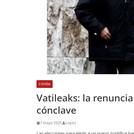
ESPAÑA
Vatileaks: la renunci
cónclave
7 mayo 2025
Lopez
Las elecciones para elegir a un nuevo pontífice h