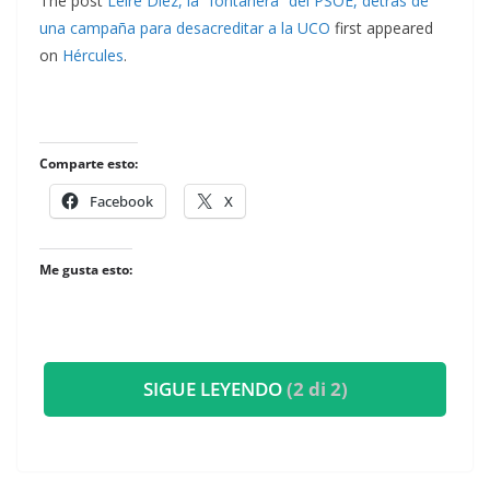
The post
Leire Díez, la “fontanera” del PSOE, detrás de
una campaña para desacreditar a la UCO
first appeared
on
Hércules
.
Comparte esto:
Facebook
X
Me gusta esto:
SIGUE LEYENDO
(2 di 2)