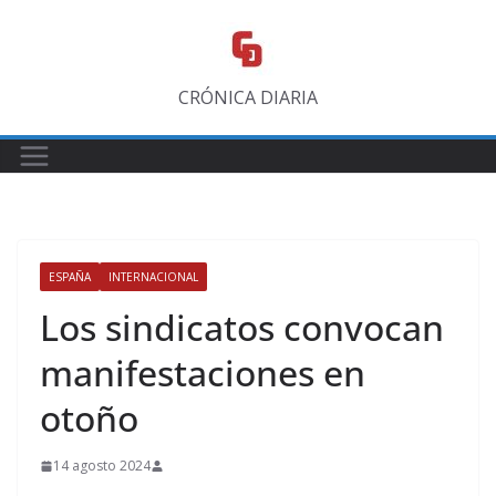
Saltar
al
contenido
CRÓNICA DIARIA
ESPAÑA
INTERNACIONAL
Los sindicatos convocan
manifestaciones en
otoño
14 agosto 2024