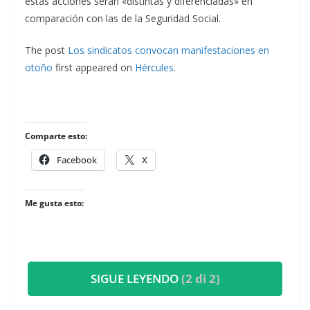
estas acciones serán «distintas y diferenciadas» en
comparación con las de la Seguridad Social.
The post
Los sindicatos convocan manifestaciones en
otoño
first appeared on
Hércules
.
Comparte esto:
Facebook
X
Me gusta esto:
SIGUE LEYENDO
(2 di 2)