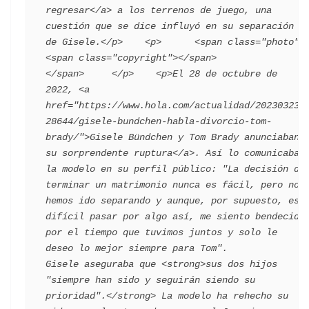
regresar</a> a los terrenos de juego, una 
cuestión que se dice influyó en su separación 
de Gisele.</p>    <p>      <span class="photo">                        
<span class="copyright"></span>                                 
</span>     </p>    <p>El 28 de octubre de 
2022, <a 
href="https://www.hola.com/actualidad/202303232
28644/gisele-bundchen-habla-divorcio-tom-
brady/">Gisele Bündchen y Tom Brady anunciaban 
su sorprendente ruptura</a>. Así lo comunicaba 
la modelo en su perfil público: "La decisión de 
terminar un matrimonio nunca es fácil, pero nos 
hemos ido separando y aunque, por supuesto, es 
difícil pasar por algo así, me siento bendecida 
por el tiempo que tuvimos juntos y solo le 
deseo lo mejor siempre para Tom". 
Gisele aseguraba que <strong>sus dos hijos 
"siempre han sido y seguirán siendo su 
prioridad".</strong> La modelo ha rehecho su 