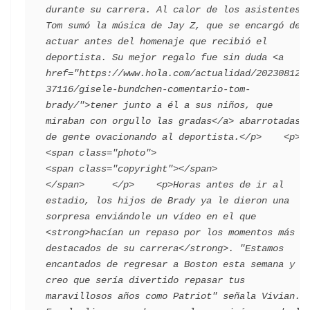
durante su carrera. Al calor de los asistentes, 
Tom sumó la música de Jay Z, que se encargó de 
actuar antes del homenaje que recibió el 
deportista. Su mejor regalo fue sin duda <a 
href="https://www.hola.com/actualidad/202308122
37116/gisele-bundchen-comentario-tom-
brady/">tener junto a él a sus niños, que 
miraban con orgullo las gradas</a> abarrotadas 
de gente ovacionando al deportista.</p>    <p>      
<span class="photo">                        
<span class="copyright"></span>                                 
</span>     </p>    <p>Horas antes de ir al 
estadio, los hijos de Brady ya le dieron una 
sorpresa enviándole un vídeo en el que 
<strong>hacían un repaso por los momentos más 
destacados de su carrera</strong>. "Estamos 
encantados de regresar a Boston esta semana y 
creo que sería divertido repasar tus 
maravillosos años como Patriot" señala Vivian. 