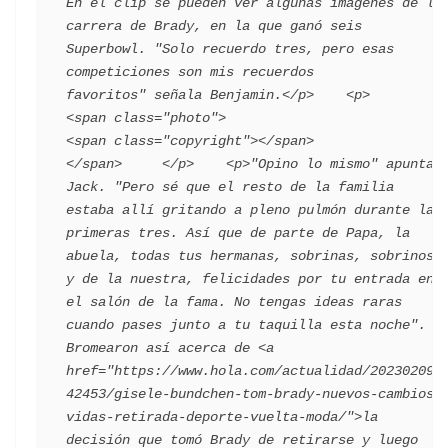
En el clip se pueden ver algunas imágenes de la 
carrera de Brady, en la que ganó seis 
Superbowl. "Solo recuerdo tres, pero esas 
competiciones son mis recuerdos 
favoritos" señala Benjamin.</p>    <p>      
<span class="photo">                        
<span class="copyright"></span>                                 
</span>     </p>    <p>"Opino lo mismo" apunta 
Jack. "Pero sé que el resto de la familia 
estaba allí gritando a pleno pulmón durante las 
primeras tres. Así que de parte de Papa, la 
abuela, todas tus hermanas, sobrinas, sobrinos 
y de la nuestra, felicidades por tu entrada en 
el salón de la fama. No tengas ideas raras 
cuando pases junto a tu taquilla esta noche". 
Bromearon así acerca de <a 
href="https://www.hola.com/actualidad/202302093
42453/gisele-bundchen-tom-brady-nuevos-cambios-
vidas-retirada-deporte-vuelta-moda/">la 
decisión que tomó Brady de retirarse y luego 