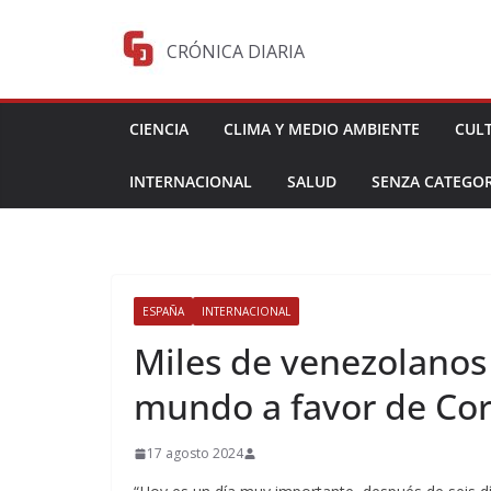
Saltar
al
CRÓNICA DIARIA
contenido
CIENCIA
CLIMA Y MEDIO AMBIENTE
CUL
INTERNACIONAL
SALUD
SENZA CATEGOR
ESPAÑA
INTERNACIONAL
Miles de venezolanos 
mundo a favor de Co
17 agosto 2024