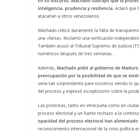
En su discurso, Machado subrayó que la protesta
inteligencia, prudencia y resiliencia.
Aclaró que 
atacarían a otros venezolanos.
Machado criticó duramente la falta de transparenci
una «farsa». Reclamó una verificación independient
También acusó al Tribunal Supremo de Justicia (TS
numéricos después de tres semanas.
Además,
Machado pidió al gobierno de Maduro q
preocupación por la posibilidad de que se esté
sería tan sorprendente para nosotros viendo lo q
del proceso y expresó escepticismo sobre la posib
Las protestas, tanto en Venezuela como en ciudade
proceso electoral y un fuerte rechazo a la contin
opacidad del proceso electoral han alimentado
reconocimiento internacional de la crisis política 