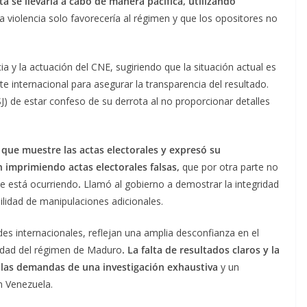
 se llevaría a cabo de manera pacífica, utilizando
la violencia solo favorecería al régimen y que los opositores no
a y la actuación del CNE, sugiriendo que la situación actual es
e internacional para asegurar la transparencia del resultado.
J) de estar confeso de su derrota al no proporcionar detalles
ue muestre las actas electorales y expresó su
n imprimiendo actas electorales falsas,
que por otra parte no
ue está ocurriendo
.
Llamó al gobierno a demostrar la integridad
ilidad de manipulaciones adicionales.
s internacionales, reflejan una amplia desconfianza en el
uidad del régimen de Maduro
. La falta de resultados claros y la
 las demandas de una investigación exhaustiva
y un
en Venezuela.