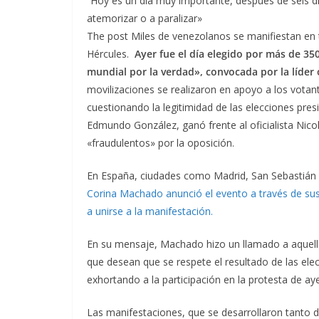
“Hoy es un día muy importante, después de seis día
atemorizar o a paralizar»
The post Miles de venezolanos se manifiestan en
Hércules.
Ayer fue el día elegido por más de 350
mundial por la verdad», convocada por la líde
movilizaciones se realizaron en apoyo a los votan
cuestionando la legitimidad de las elecciones pres
Edmundo González, ganó frente al oficialista Nico
«fraudulentos» por la oposición.
En España, ciudades como Madrid, San Sebastián y
Corina Machado anunció el evento a través de sus 
a unirse a la manifestación.
En su mensaje, Machado hizo un llamado a aquello
que desean que se respete el resultado de las ele
exhortando a la participación en la protesta de ay
Las manifestaciones, que se desarrollaron tanto d