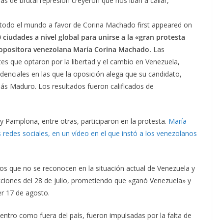
s de brutal represión creyeron que nos iban a callar,
 todo el mundo a favor de Corina Machado first appeared on
 ciudades a nivel global para unirse a la «gran protesta
r opositora venezolana María Corina Machado.
Las
tes que optaron por la libertad y el cambio en Venezuela,
idenciales en las que la oposición alega que su candidato,
lás Maduro. Los resultados fueron calificados de
 Pamplona, entre otras, participaron en la protesta.
María
redes sociales, en un vídeo en el que instó a los venezolanos
s que no se reconocen en la situación actual de Venezuela y
cciones del 28 de julio, prometiendo que «ganó Venezuela» y
er 17 de agosto.
entro como fuera del país, fueron impulsadas por la falta de