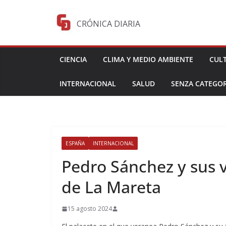
Saltar
al
CRÓNICA DIARIA
contenido
CIENCIA
CLIMA Y MEDIO AMBIENTE
CUL
INTERNACIONAL
SALUD
SENZA CATEGOR
ESPAÑA
INTERNACIONAL
Pedro Sánchez y sus v
de La Mareta
15 agosto 2024