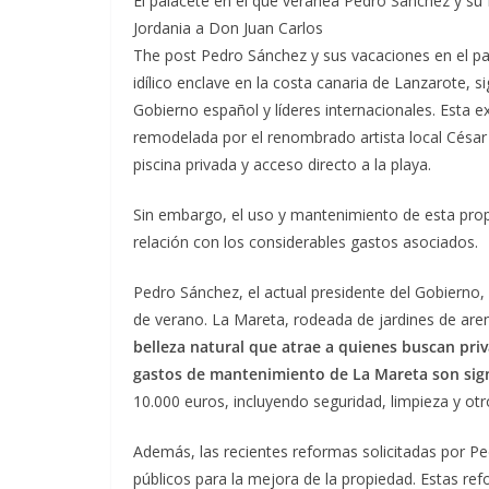
El palacete en el que veranea Pedro Sánchez y su f
Jordania a Don Juan Carlos
The post Pedro Sánchez y sus vacaciones en el pa
idílico enclave en la costa canaria de Lanzarote, s
Gobierno español y líderes internacionales. Esta e
remodelada por el renombrado artista local César
piscina privada y acceso directo a la playa.
Sin embargo, el uso y mantenimiento de esta propi
relación con los considerables gastos asociados.
Pedro Sánchez, el actual presidente del Gobierno,
de verano. La Mareta, rodeada de jardines de are
belleza natural que atrae a quienes buscan pri
gastos de mantenimiento de La Mareta son sign
10.000 euros, incluyendo seguridad, limpieza y otro
Además, las recientes reformas solicitadas por 
públicos para la mejora de la propiedad. Estas r