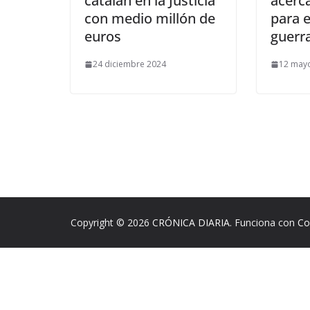
catalán en la Justicia
acerc
con medio millón de
para e
euros
guerr
24 diciembre 2024
12 may
Copyright © 2026
CRÓNICA DIARIA
. Funciona con
Co