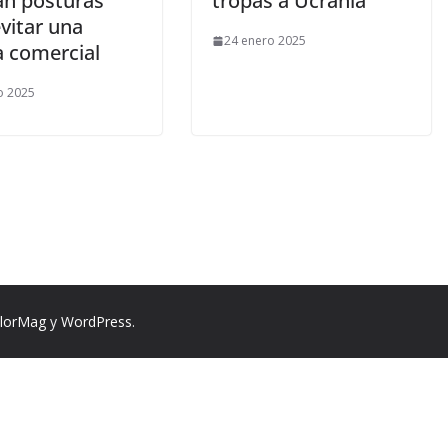
an posturas
tropas a Ucrania
vitar una
24 enero 2025
a comercial
o 2025
lorMag
y
WordPress
.