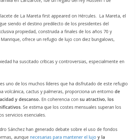
amilia en Lanzarote, fue un regalo del rey Hussein I de
lacete de La Mareta first appeared on Hércules. La Mareta, el
igue siendo el destino predilecto de los presidentes del
xclusiva propiedad, construida a finales de los años 70 y
 Manrique, ofrece un refugio de lujo con diez bungalows,
edad ha suscitado críticas y controversias, especialmente en
 es uno de los muchos líderes que ha disfrutado de este refugio
na volcánica, cactus y palmeras, proporciona un entorno
de
vacidad y descanso.
En coherencia con
su atractivo, los
ificativos
. Se estima que los costes mensuales superan los
s servicios esenciales.
Pedro Sánchez han generado debate sobre el uso de fondos
eformas, aunque
necesarias para mantener el lujo
y la