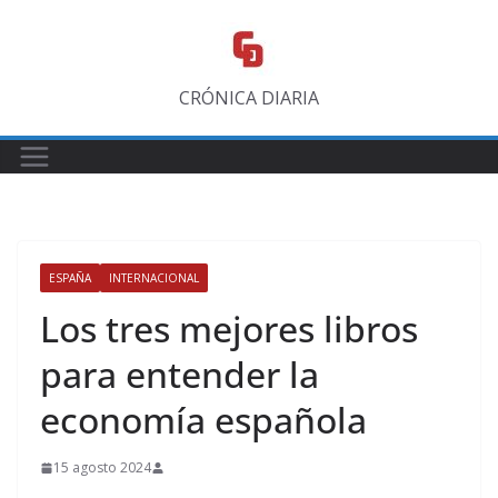
Saltar
al
contenido
CRÓNICA DIARIA
ESPAÑA
INTERNACIONAL
Los tres mejores libros
para entender la
economía española
15 agosto 2024