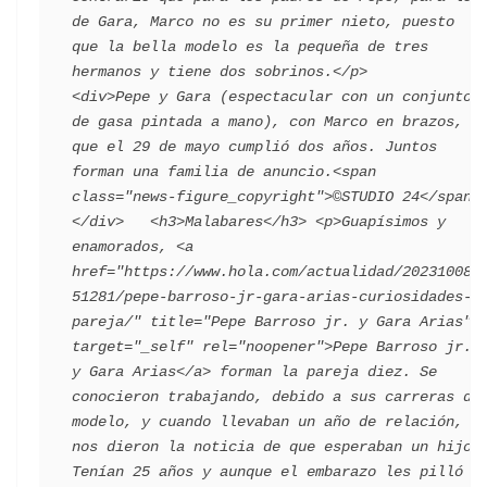
de Gara, Marco no es su primer nieto, puesto 
que la bella modelo es la pequeña de tres 
hermanos y tiene dos sobrinos.</p>                                 
<div>Pepe y Gara (espectacular con un conjunto 
de gasa pintada a mano), con Marco en brazos, 
que el 29 de mayo cumplió dos años. Juntos 
forman una familia de anuncio.<span 
class="news-figure_copyright">©STUDIO 24</span> 
</div>   <h3>Malabares</h3> <p>Guapísimos y 
enamorados, <a 
href="https://www.hola.com/actualidad/202310083
51281/pepe-barroso-jr-gara-arias-curiosidades-
pareja/" title="Pepe Barroso jr. y Gara Arias" 
target="_self" rel="noopener">Pepe Barroso jr. 
y Gara Arias</a> forman la pareja diez. Se 
conocieron trabajando, debido a sus carreras de 
modelo, y cuando llevaban un año de relación, 
nos dieron la noticia de que esperaban un hijo. 
Tenían 25 años y aunque el embarazo les pilló 