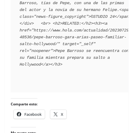
Barroso, tías de Pepe, con una de las primas 
del actor y la novia de su hermano Felipe.<span 
class="news-figure_copyright">©STUDIO 24</span> 
</div>   <br> <h2>RELATED:</h2><h3><a 
href="https://www.hola.com/actualidad/202307293
48536/pepe-barroso-gara-arias-paseo-familiar-
salto-hollywood/" target="_self" 
rel="noopener">Pepe Barroso se reencuentra con 
su familia mientras prepara su salto a 
Comparte esto:
Facebook
X
Me gusta esto: