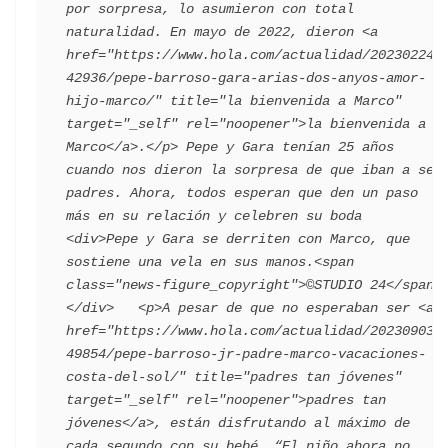
por sorpresa, lo asumieron con total 
naturalidad. En mayo de 2022, dieron <a 
href="https://www.hola.com/actualidad/202302243
42936/pepe-barroso-gara-arias-dos-anyos-amor-
hijo-marco/" title="la bienvenida a Marco" 
target="_self" rel="noopener">la bienvenida a 
Marco</a>.</p> Pepe y Gara tenían 25 años 
cuando nos dieron la sorpresa de que iban a ser 
padres. Ahora, todos esperan que den un paso 
más en su relación y celebren su boda                                 
<div>Pepe y Gara se derriten con Marco, que 
sostiene una vela en sus manos.<span 
class="news-figure_copyright">©STUDIO 24</span> 
</div>   <p>A pesar de que no esperaban ser <a 
href="https://www.hola.com/actualidad/202309033
49854/pepe-barroso-jr-padre-marco-vacaciones-
costa-del-sol/" title="padres tan jóvenes" 
target="_self" rel="noopener">padres tan 
jóvenes</a>, están disfrutando al máximo de 
cada segundo con su bebé. “El niño ahora no 