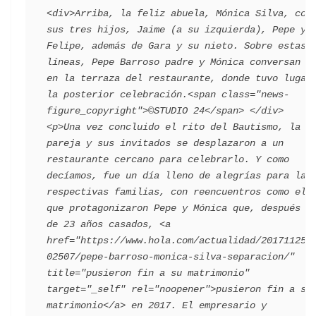
<div>Arriba, la feliz abuela, Mónica Silva, con 
sus tres hijos, Jaime (a su izquierda), Pepe y 
Felipe, además de Gara y su nieto. Sobre estas 
líneas, Pepe Barroso padre y Mónica conversan 
en la terraza del restaurante, donde tuvo lugar 
la posterior celebración.<span class="news-
figure_copyright">©STUDIO 24</span> </div>   
<p>Una vez concluido el rito del Bautismo, la 
pareja y sus invitados se desplazaron a un 
restaurante cercano para celebrarlo. Y como 
decíamos, fue un día lleno de alegrías para las 
respectivas familias, con reencuentros como el 
que protagonizaron Pepe y Mónica que, después 
de 23 años casados, <a 
href="https://www.hola.com/actualidad/201711251
02507/pepe-barroso-monica-silva-separacion/" 
title="pusieron fin a su matrimonio" 
target="_self" rel="noopener">pusieron fin a su 
matrimonio</a> en 2017. El empresario y 