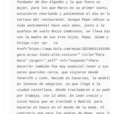
fundador de Don Algodón y la que fuera su 
mujer, para los que Marco es su primer nieto, 
estuvieron charlando y poniéndose al día en la 
terraza del restaurante. Aunque Pepe rehízo su 
vida sentimental hace seis años, junto a la 
azafata de vuelo Rocío Cembranos, se lleva bien 
con la madre de sus tres hijos, Pepe, Jaime y 
Felipe.</p> <p>   <a 
href="https://www.hola.com/moda/20230511343350/
gara-arias-looks-alta-costura/" title="Para 
Gara" target="_self" rel="noopener">Para 
Gara</a> también fue muy especial tener a sus 
seres queridos cerca, que viajaron desde 
Tenerife y León. Nacida en Canarias, la modelo 
es leonesa de adopción, ya que llegó a la 
ciudad castellana, donde trasladaron a su padre 
por trabajo, con 13 años. En León creció y 
vivió hasta que se trasladó a Madrid, para 
hacerse un hueco en el mundo de la moda. Al 
contrario que para los padres de Pepe, para los 