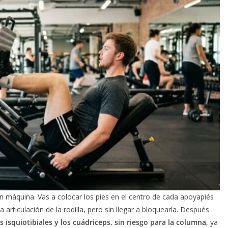
 en máquina. Vas a colocar los pies en el centro de cada apoyapiés
 articulación de la rodilla, pero sin llegar a bloquearla. Después
s isquiotibiales y los cuádriceps, sin riesgo para la columna
, ya