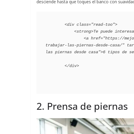
desciende hasta que toques el banco con suavidad
        <div class="read-too">

            <strong>Te puede interesar</strong>:

                <a href="https://mejorconsalud.as.com/bienestar/ejercicio/6-tipos-sentadillas-
trabajar-las-piernas-desde-casa/" tar
las piernas desde casa">6 tipos de se
2. Prensa de piernas