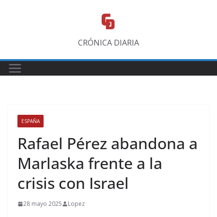
Saltar
al
contenido
CRÓNICA DIARIA
ESPAÑA
Rafael Pérez abandona a
Marlaska frente a la
crisis con Israel
28 mayo 2025
Lopez