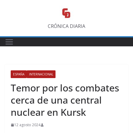
Saltar
al
contenido
CRÓNICA DIARIA
ESPAÑA
INTERNACIONAL
Temor por los combates
cerca de una central
nuclear en Kursk
12 agosto 2024