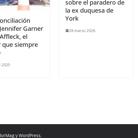
sobre el paradero de
la ex duquesa de
York
conciliación
Jennifer Garner
28 marzo 2026
Affleck, el
 que siempre
e
o 2025
lorMag
y
WordPress
.