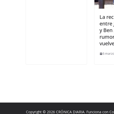
​La re
entre 
y Ben 
rumor
vuelv
6 marz
Copyright © 2026
CRÓNICA DIARIA
. Funciona con
Co