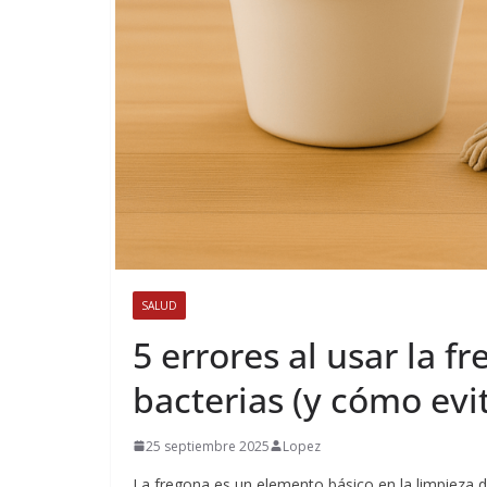
SALUD
5 errores al usar la f
bacterias (y cómo evit
25 septiembre 2025
Lopez
La fregona es un elemento básico en la limpieza d