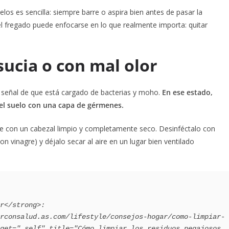
elos es sencilla: siempre barre o aspira bien antes de pasar la
 el fregado puede enfocarse en lo que realmente importa: quitar
sucia o con mal olor
s señal de que está cargado de bacterias y moho.
En ese estado,
” el suelo con una capa de gérmenes.
 con un cabezal limpio y completamente seco. Desinféctalo con
 vinagre) y déjalo secar al aire en un lugar bien ventilado
get="_self" title="Cómo limpiar los residuos pegajosos 