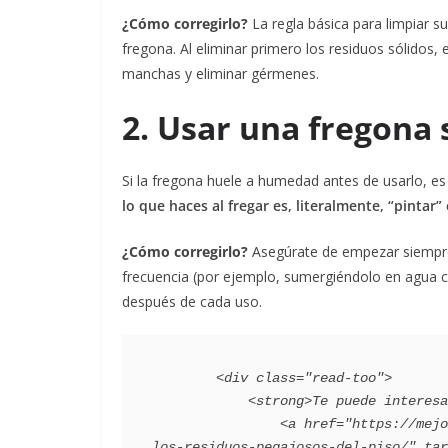
¿Cómo corregirlo?
La regla básica para limpiar su
fregona. Al eliminar primero los residuos sólidos,
manchas y eliminar gérmenes.
2. Usar una fregona 
Si la fregona huele a humedad antes de usarlo, e
lo que haces al fregar es, literalmente, “pintar
¿Cómo corregirlo?
Asegúrate de empezar siempre
frecuencia (por ejemplo, sumergiéndolo en agua con
después de cada uso.
        <div class="read-too">

            <strong>Te puede interesar</strong>:

                <a href="https://mejorconsalud.as.com/lifestyle/consejos-hogar/como-limpiar-
los-residuos-pegajosos-del-piso/" tar