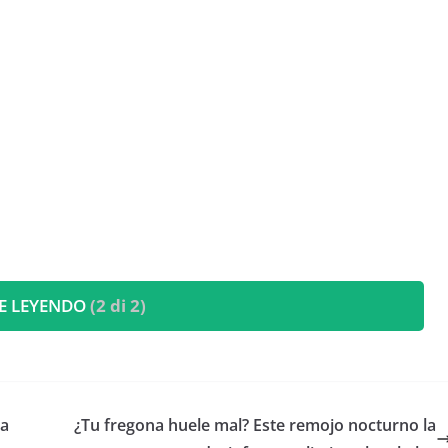
E LEYENDO
(2 di 2)
ra
¿Tu fregona huele mal? Este remojo nocturno la