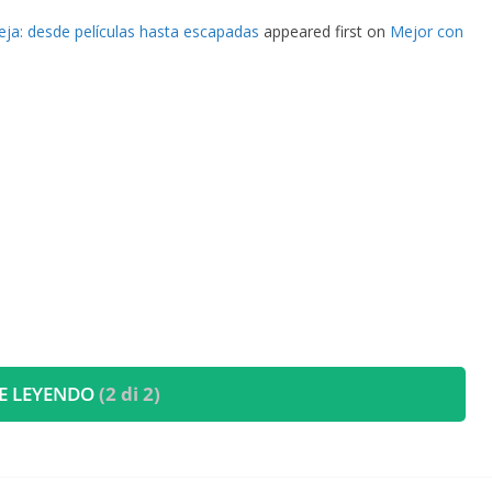
eja: desde películas hasta escapadas
appeared first on
Mejor con
E LEYENDO
(2 di 2)