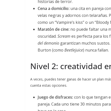
historias de terror.
Cena a domicilio:
una cita en pareja co
velas negras y adornos con telarañas. P
como un “Vampire’s kiss” o un “Bloody 
Maratón de cine:
no puede faltar una m
oscuridad.
Scream
es perfecta para los 
del demonio
garantizan muchos sustos. S
Burton (como
Beetlejuice
) nunca fallan.
Nivel 2: creatividad e
A veces, puedes tener ganas de hacer un plan más 
cuenta estas opciones.
Juego de disfraces:
con lo que tengan e
pareja. Cada uno tiene 30 minutos para
haya en la casa.