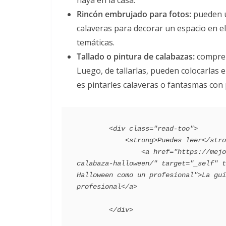
Rincón embrujado para fotos:
pueden u
calaveras para decorar un espacio en el
temáticas.
Tallado o pintura de calabazas:
compren
Luego, de tallarlas, pueden colocarlas
es pintarles calaveras o fantasmas con p
        <div class="read-too">

            <strong>Puedes leer</strong>:

                <a href="https://mejorconsalud.as.com/lifestyle/curiosidades/como-cortar-
calabaza-halloween/" target="_self" t
Halloween como un profesional">La guí
profesional</a>
