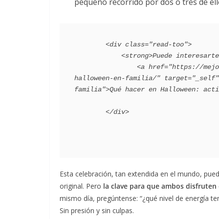
pequeño recorrido por dos o tres de ell
        <div class="read-too">

            <strong>Puede interesarte</strong>:

                <a href="https://mejorconsalud.as.com/maternidad/planes-familia/que-hacer-en-
halloween-en-familia/" target="_self"
familia">Qué hacer en Halloween: acti
Esta celebración, tan extendida en el mundo, puede
original. Pero
la clave para que ambos disfruten 
mismo día, pregúntense: “¿qué nivel de energía tene
Sin presión y sin culpas.