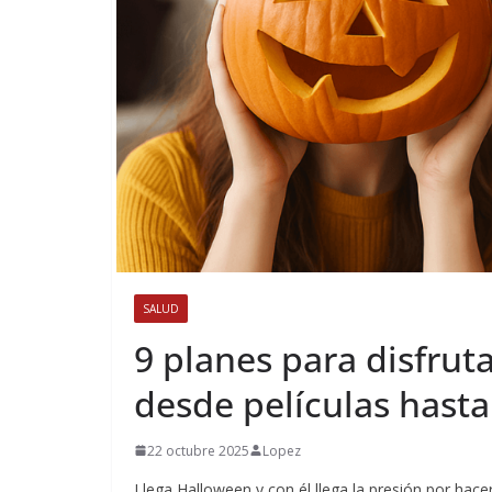
SALUD
9 planes para disfrut
desde películas hast
22 octubre 2025
Lopez
Llega Halloween y con él llega la presión por hacer