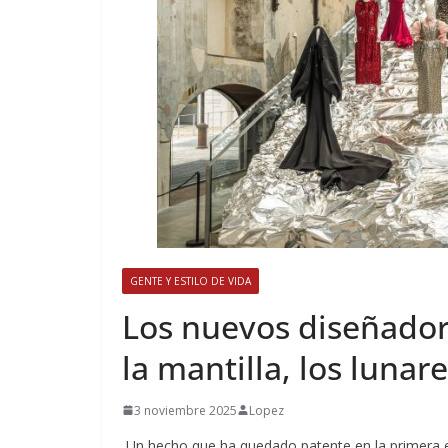
GENTE Y ESTILO DE VIDA
​Los nuevos diseñado
la mantilla, los lunare
3 noviembre 2025
Lopez
Un hecho que ha quedado patente en la primera e